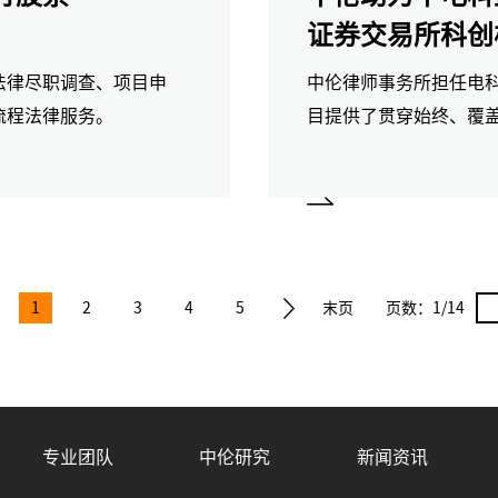
证券交易所科创
法律尽职调查、项目申
中伦律师事务所担任电
流程法律服务。
目提供了贯穿始终、覆
场领域深厚的专业积淀
护航。
1
2
3
4
5
末页
页数：
1/14
专业团队
中伦研究
新闻资讯