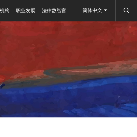
简体中文
机构
职业发展
法律数智官