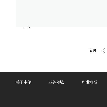
首页
关于中伦
业务领域
行业领域