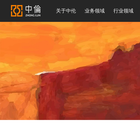
关于中伦
业务领域
行业领域