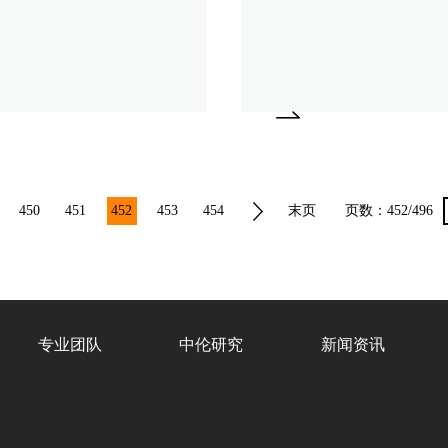
450
451
452
453
454
末页
页数：
452/496
专业团队
中伦研究
新闻资讯