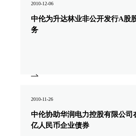
2010-12-06
中伦为升达林业非公开发行A股
务
2010-11-26
中伦协助华润电力控股有限公司在
亿人民币企业债券