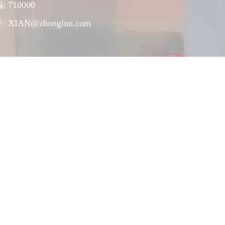
: 710000
件:
XIAN@zhonglun.com