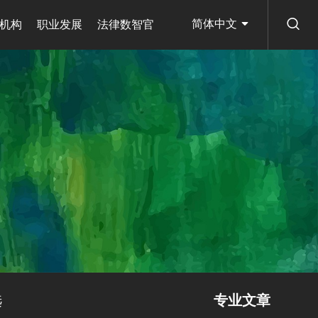
简体中文
机构
职业发展
法律数智官
选
专业文章