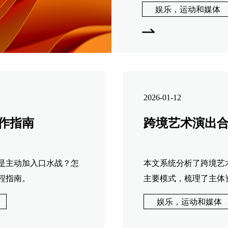
世界杯流量，实现品牌
娱乐，运动和媒体
2026-01-12
作指南
跨境艺术演出
是主动加入口水战？怎
本文系统分析了跨境艺
程指南。
主要模式，梳理了主体
此基础上对于构建全流
娱乐，运动和媒体