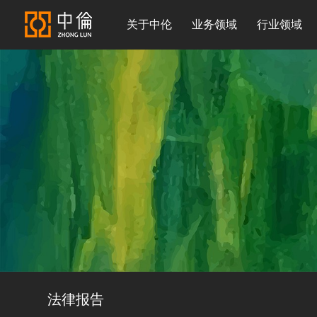
关于中伦
业务领域
行业领域
法律报告