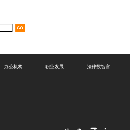
办公机构
职业发展
法律数智官