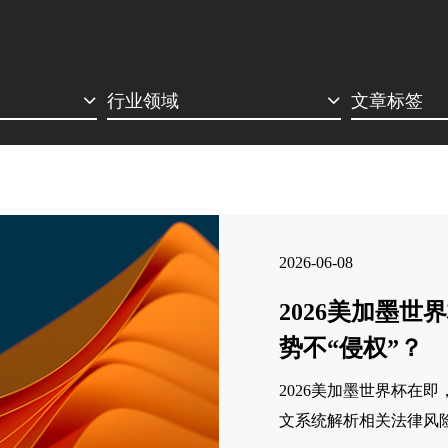
行业领域
文章标签
2026-06-08
2026美加墨
势不“侵权”？
2026美加墨世界杯在即
文系统解析相关法律风