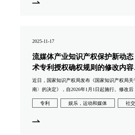
2025-11-17
流媒体产业知识产权保护新动态
术专利授权确权规则的修改内容
对建议
近日，国家知识产权局发布《国家知识产权局关
南〉的决定》，自2026年1月1日起施行。修改
对“包含比特流的发明专利申请审查”的相关规定
专利
娱乐，运动和媒体
社
探讨视频编解码技术专利授权确权规则的修改与