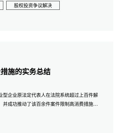
经验与思考，以期对实务工作提供借鉴。
股权投资争议解决
费措施的实务总结
业型企业原法定代表人在法院系统超过上百件解
，并成功推动了该百余件案件限制高消费措施的
人的合法权益和诉求。结合处理类似案件的经