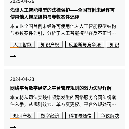
2025-04-26
浅谈人工智能模型的法律保护——全国首例未经许可
使用他人模型结构与参数案件述评
本文以全国首例未经许可使用他人人工智能模型结构
与参数案件为引，分析了人工智能模型在反不正当竞
争法和著作权法下的保护路径，探讨了开源模型和模
人工智能
知识产权
反垄断与竞争法
知识产权
型训练数据合法性问题对人工智能模型保护的影响，
为AI模型法律保护提供更深入的思考角度。
2024-04-23
网络平台数字经济之平台管理规则的效力边界详解
本文将从司法实践中频繁发生的网络服务合同纠纷案
件入手，从规则效力、单方变更权、平台依规处罚合
理性等角度，详细解读常态化更新的数字服务协议及
知识产权
数字经济
科技与通信
争议解决与诉
相关平台管理规则的效力边界。