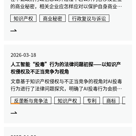
的商业秘密，相关企业应怎样应对以保护自身商业秘
密不被公开，本文将结合行政诉讼审理实践提供一定
知识产权
商业秘密
行政复议与诉讼
参考。
2026-03-18
人工智能“投毒”行为的法律问题初探——以知识产
权侵权及不正当竞争为视角
文章基于知识产权侵权与不正当竞争的视角对AI投毒
行为进行了法律问题探究，明确了AI投毒行为会损害
AI 开发者、消费者等多方合法权益，强调该行为已形
反垄断与竞争法
知识产权
专利
商标
版权
成黑灰产业链，需法律与技术双重发力规制，以护航
AI 产业健康发展。