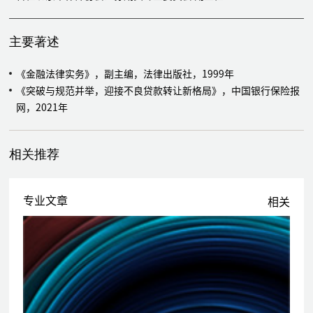
北京美福润医药科技有限公司整体变更为股份公司并申请新三板挂牌
的法律顾问
主要著述
乐生活（北京）智慧社区投资发展公司整体变更为股份公司并申请新
三板挂牌的法律顾问
《金融法律实务》，副主编，法律出版社，1999年
中国华融资产管理股份有限公司120亿元金融债发行的法律顾问
《突破与规范并举，迎接不良贷款转让新格局》，中国银行保险报
渤海银行多次二级资本债券、次级债券发行的法律顾问
网，2021年
为鼎晖(CDH)基金进行股权投资提供尽职调查、合同起草等法律服务
为北京芯动能基金进行股权投资提供尽职调查、交易文件起草等法律
服务
相关推荐
为爱康国宾健康体检管理集团提供收购尽职调查、合同起草等法律服
务
为中国兵器装备集团及其下属企业提供收购尽职调查、合同起草等法
专业文章
相关
律服务
为上海电气集团股份有限公司提供收购尽职调查、合同起草等法律服
务
为中再资产管理股份有限公司设立股权投资计划、资产支持计划等项
目提供法律服务
为东莞市三联热电电费收费权资产证券化项目提供法律服务
为中国信达资产管理股份有限公司提供债权收购尽职调查等法律服务