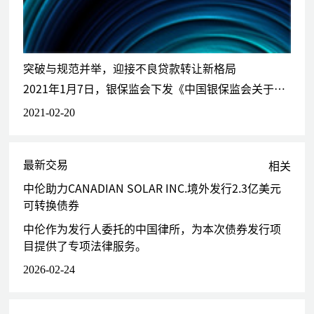
常年法律顾问
摩根士丹利资产服务咨询（中国）有限公司
中国民生银行股份有限公司
突破与规范并举，迎接不良贷款转让新格局
渤海银行股份有限公司
2021年1月7日，银保监会下发《中国银保监会关于开展不良贷款转让试点工作的通知》（银保监办便函〔2021〕26号，下称《试点通知》），同意由银行业信贷资产登记流转中心（下称银登中心）作为试点平台，就
中央国债登记结算有限责任公司
2021-02-20
银行业信贷资产登记流转中心有限公司
第一联合资产管理有限责任公司
中国经济开发信托投资公司
最新交易
中国农业银行信托投资公司
相关
营口港务股份有限公司
中伦助力CANADIAN SOLAR INC.境外发行2.3亿美元
北京北大维信生物科技有限公司
可转换债券
北京万泰生物药业股份有限公司
中伦作为发行人委托的中国律所，为本次债券发行项
目提供了专项法律服务。
诉讼、仲裁
代理北京建工集团有限责任公司处理在北京仲裁委员会审理的某大型
2026-02-24
房地产项目的建设工程施工合同纠纷案
代理金鸿房地产开发有限责任公司处理资金拆借和合作建房纠纷案