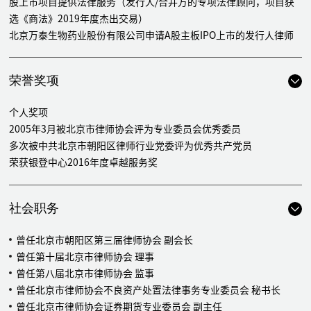
股上市项目提供法律服务（发行人/合并方的专项法律顾问，项目获
选《商法》2019年度杰出交易）
北京万泰生物药业股份有限公司申请A股主板IPO上市的发行人律师
浙江和仁科技股份有限公司申请A股创业板IPO上市的发行人律师
北京万泰生物药业股份有限公司（603392.SH）非公开发行股票项目
荣誉奖项
的发行人律师
纳斯达克上市公司Canadian Solar Inc.多次增发新股和发行可转换债
个人奖项
券项目的中国法律顾问
2005年3月被北京市律师协会评为专业委员会优秀委员
海南宝华实业股份有限公司（上市公司）控股权转让项目法律顾问
多次被中共北京市朝阳区律师行业党委评为优秀共产党员
北京天龙股份有限公司（上市公司）重大资产置换重组与并购项目法
荣获银登中心2016年度卓越服务奖
律顾问
云南红河光明股份有限公司A股首次公开发行发行人律师
石家庄常山纺织股份有限公司A股首次公开发行发行人律师
社会职务
桂林旅游股份有限公司A股首次公开发行发行人律师
甘肃荣华实业（集团）股份有限公司A股首次公开发行发行人律师
曾任北京市朝阳区第三届律师协会 副会长
甘肃皇台酒业股份有限公司A股首次公开发行发行人律师
曾任第十届北京市律师协会 理事
四川西昌电力股份有限公司A股首次公开发行主承销商律师
曾任第八届北京市律师协会 监事
贵州长征电器股份有限公司配股发行发行人律师
曾任北京市律师协会不良资产处置法律事务专业委员会 秘书长
烟台张裕葡萄酿酒股份有限公司增资发行A股主承销商律师
曾任北京市律师协会证券期货专业委员会 副主任