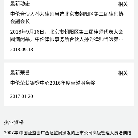
代理上海电气（集团）总公司处理某大型工程的设计施工合同纠纷仲
最新动态
相关
裁裁决书的强制执行
中伦合伙人孙为律师当选北京市朝阳区第三届律师协
代理北京普洛斯马驹桥物流发展有限公司处理建设工程相关纠纷案
会副会长
代理中国光大银行、中国农业银行信托投资公司等处理数十起借款、
担保、融资租赁等合同纠纷案
2018年9月16日，北京市朝阳区第三届律师代表大会
代理香港长达科技有限公司处理在中国国际经济贸易仲裁委员会审理
圆满闭幕，中伦律师事务所合伙人孙为律师当选第三
的设备采购合同纠纷案
届北京市朝阳区律师协会副会长。
2018-09-18
代理新加坡华丰公司处理在中国国际经济贸易仲裁委员会审理的合资
合同纠纷案
代理北京先驱高技术公司处理专利权属争议纠纷案
最新荣誉
相关
代理建行北京信托投资公司处理房地产合同纠纷案
代理中远集团财务公司处理资金拆借合同纠纷案
中伦荣获银登中心2016年度卓越服务奖
代理大港油田集团有限责任公司处理供用电合同纠纷案
2017-01-20
代理大港油田集团有限责任公司处理5000万元银行存单纠纷案
代理中国汽车工业进出口总公司处理在最高法院审理的进出口代理合
同纠纷案
代理上海合建资产管理有限公司处理抵债房地产转让纠纷案
执业资格
代理第一联合资产管理有限责任公司处理不良债权转让相关纠纷案
2007年 中国证监会广西证监局颁发的上市公司高级管理人员培训结
代理山海关船舶重工有限责任公司处理在中国海事仲裁委员会审理的