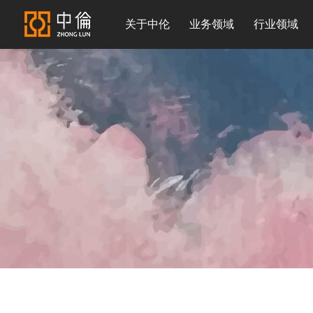
关于中伦
业务领域
行业领域