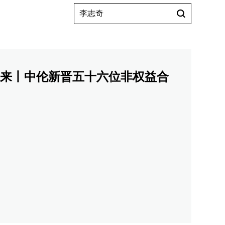
未来丨中伦新晋五十六位非权益合