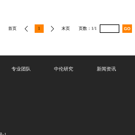
首页
1
末页
页数：
1/1
专业团队
中伦研究
新闻资讯
号-1