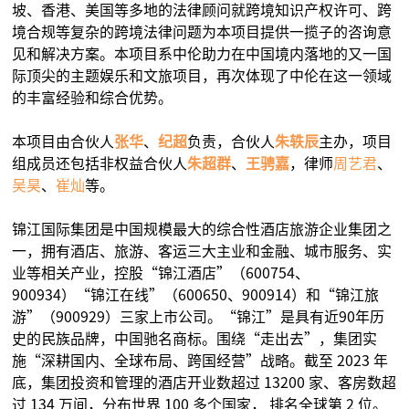
坡、香港、美国等多地的法律顾问就跨境知识产权许可、跨
境合规等复杂的跨境法律问题为本项目提供一揽子的咨询意
见和解决方案。本项目系中伦助力在中国境内落地的又一国
际顶尖的主题娱乐和文旅项目，再次体现了中伦在这一领域
的丰富经验和综合优势。
本项目由合伙人
张华
、
纪超
负责，合伙人
朱轶辰
主办，项目
组成员还包括非权益合伙人
朱超群
、
王骋嘉
，律师
周艺君
、
吴昊
、
崔灿
等。
锦江国际集团是中国规模最大的综合性酒店旅游企业集团之
一，拥有酒店、旅游、客运三大主业和金融、城市服务、实
业等相关产业，控股“锦江酒店”（600754、
900934）“锦江在线”（600650、900914）和“锦江旅
游”（900929）三家上市公司。“锦江”是具有近90年历
史的民族品牌，中国驰名商标。围绕“走出去”，集团实
施“深耕国内、全球布局、跨国经营”战略。截至 2023 年
底，集团投资和管理的酒店开业数超过 13200 家、客房数超
过 134 万间，分布世界 100 多个国家， 排名全球第 2 位。