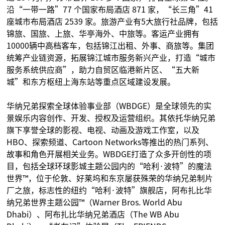
沿“一带一路”77 个国家布局酒店 871 家，“长三角”41
座城市布局酒店 2539 家。旅游产业有5大旅行社品牌，包括
锦旅、国旅、上旅、华亭海外、中旅等。客运产业拥有
10000辆中高档客车，包括锦江出租、外事、商旅等。集团
统筹产业链资源，拓展锦江城市服务新兴产业，打造“城市
服务系统供应商”，助力自贸区临港新片区、“五大新
城”和东方枢纽上海东站等重点区域建设发展。
华纳兄弟探索全球体验事业部（WBDGE）是全球领先的实
景娱乐内容创作、开发、授权及运营组织。其依托华纳兄弟
旗下享誉全球的影视、电视、动画及游戏工作室，以及
HBO、探索频道、Cartoon Networks等推出的热门系列、
故事和角色开展相关业务。WBDGE打造了众多开创性的项
目，包括全球环球影城主题公园内的“哈利·波特”的魔法
世界™，位于伦敦、好莱坞和东京屡获殊荣的华纳兄弟制片
厂之旅，标志性的纽约“哈利·波特”旗舰店，阿布扎比华
纳兄弟世界主题公园™（Warner Bros. World Abu
Dhabi）、阿布扎比华纳兄弟酒店（The WB Abu