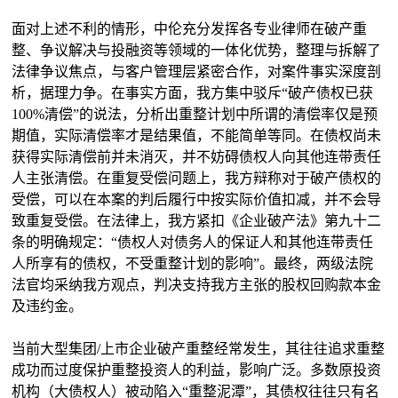
面对上述不利的情形，中伦充分发挥各专业律师在破产重
整、争议解决与投融资等领域的一体化优势，整理与拆解了
法律争议焦点，与客户管理层紧密合作，对案件事实深度剖
析，据理力争。在事实方面，我方集中驳斥“破产债权已获
100%清偿”的说法，分析出重整计划中所谓的清偿率仅是预
期值，实际清偿率才是结果值，不能简单等同。在债权尚未
获得实际清偿前并未消灭，并不妨碍债权人向其他连带责任
人主张清偿。在重复受偿问题上，我方辩称对于破产债权的
受偿，可以在本案的判后履行中按实际价值扣减，并不会导
致重复受偿。在法律上，我方紧扣《企业破产法》第九十二
条的明确规定：“债权人对债务人的保证人和其他连带责任
人所享有的债权，不受重整计划的影响”。最终，两级法院
法官均采纳我方观点，判决支持我方主张的股权回购款本金
及违约金。
当前大型集团/上市企业破产重整经常发生，其往往追求重整
成功而过度保护重整投资人的利益，影响广泛。多数原投资
机构（大债权人）被动陷入“重整泥潭”，其债权往往只有名