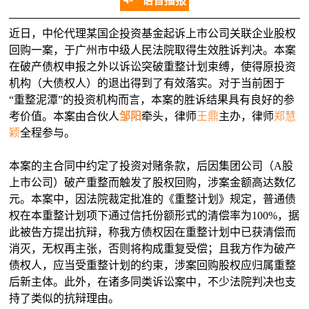
语音播报
近日，中伦代理某国企投资基金起诉上市公司关联企业股权
回购一案，于广州市中级人民法院取得生效胜诉判决。本案
在破产债权申报之外以诉讼突破重整计划束缚，使得原投资
机构（大债权人）的退出得到了有效落实。对于当前困于
“重整泥潭”的投资机构而言，本案的胜诉结果具有良好的参
考价值。本案由合伙人
邹阳
牵头，律师
王鼎
主办，律师
郑慧
颖
全程参与。
本案的主合同中约定了投资对赌条款，后因集团公司（A股
上市公司）破产重整而触发了股权回购，涉案金额高达数亿
元。本案中，因法院裁定批准的《重整计划》规定，普通债
权在本重整计划项下通过信托份额形式的清偿率为100%，据
此被告方提出抗辩，称我方债权因在重整计划中已获清偿而
消灭，无权再主张，否则将构成重复受偿；且我方作为破产
债权人，应当受重整计划的约束，涉案回购股权应归属重整
后新主体。此外，在诸多同类诉讼案中，不少法院判决也支
持了类似的抗辩理由。