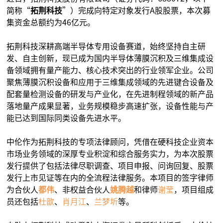
简称“
拓荆科技
”）完成向特定对象发行A股股票，本次募
集资金总额约为46亿元。
拓荆科技深耕高端半导体专用设备赛道，始终坚持自主研
发、自主创新，现已成为国内半导体薄膜沉积及三维集成设
备领域拥有量产能力、核心技术突出的行业领军企业。公司
聚焦薄膜沉积设备和应用于三维集成领域的先进键合设备及
配套量检测设备的研发与产业化，在先进制程领域的新产品
落地量产成果显著，业务规模稳步高速扩张，设备性能与产
能已达到国际同类设备先进水平。
中伦作为拓荆科技的专项法律顾问，凭借在硬科技企业资本
市场业务领域的深厚专业积淀和综合服务实力，为本次股票
发行提供了包括法律尽职调查、项目申报、问询回复、股票
发行上市见证等在内的全流程法律服务。本项目的签字律师
为合伙人
都伟
、非权益合伙人
姚腾越
和律师
谢莹
，项目组成
员还包括
杜歆
、
肖月江
、
兰梦圻
等。