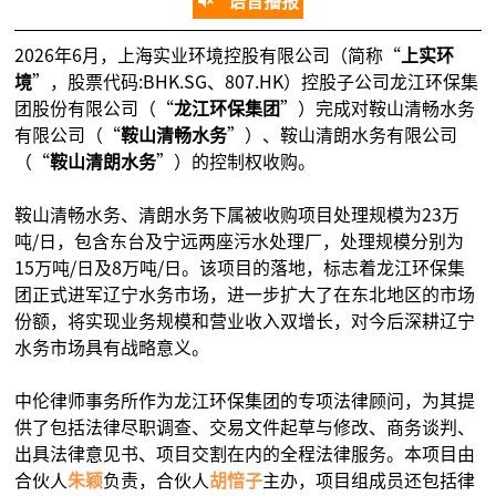
语音播报
2026年6月，上海实业环境控股有限公司（简称“
上实环
境
”，股票代码:BHK.SG、807.HK）控股子公司龙江环保集
团股份有限公司（“
龙江环保集团
”）完成对鞍山清畅水务
有限公司（“
鞍山清畅水务
”）、鞍山清朗水务有限公司
（“
鞍山清朗水务
”）的控制权收购。
鞍山清畅水务、清朗水务下属被收购项目处理规模为23万
吨/日，包含东台及宁远两座污水处理厂，处理规模分别为
15万吨/日及8万吨/日。该项目的落地，标志着龙江环保集
团正式进军辽宁水务市场，进一步扩大了在东北地区的市场
份额，将实现业务规模和营业收入双增长，对今后深耕辽宁
水务市场具有战略意义。
中伦律师事务所作为龙江环保集团的专项法律顾问，为其提
供了包括法律尽职调查、交易文件起草与修改、商务谈判、
出具法律意见书、项目交割在内的全程法律服务。本项目由
合伙人
朱颖
负责，合伙人
胡愔子
主办，项目组成员还包括律