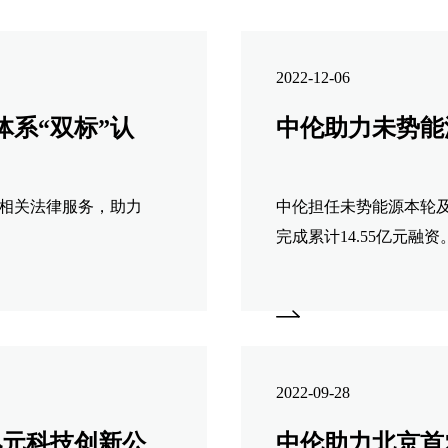
2022-12-06
系“双标”认
中伦助力未势能源
设相关法律服务，助力
中伦担任未势能源本轮
完成累计14.55亿元融资
2022-09-28
亿元科技创新公
中伦助力北京首