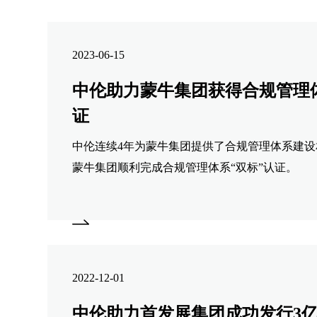
2023-06-15
中伦助力蒙牛集团获得合规管理体
证
中伦连续4年为蒙牛集团提供了合规管理体系建
蒙牛集团顺利完成合规管理体系“双标”认证。
2022-12-01
中伦助力首发展集团成功发行3