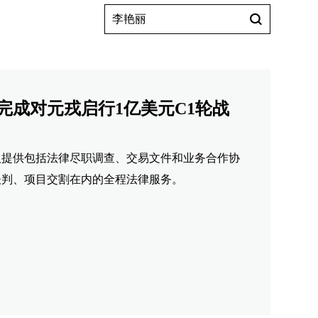
完成对元戎启行1亿美元C1轮战
人提供包括法律尽职调查、交易文件和业务合作协
谈判、项目交割在内的全程法律服务。