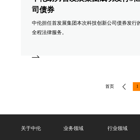
司债券
中伦担任首发展集团本次科技创新公司债券发行
全程法律服务。
首页
1
关于中伦
业务领域
行业领域