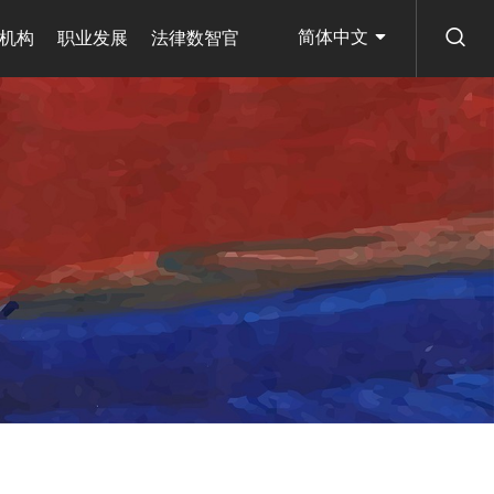
简体中文
机构
职业发展
法律数智官