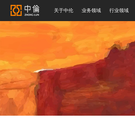
关于中伦
业务领域
行业领域