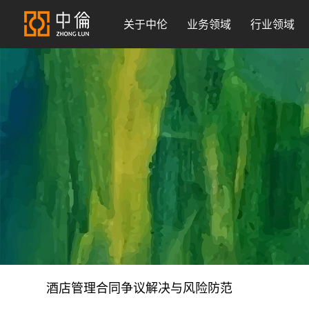
关于中伦
业务领域
行业领域
酒店管理合同争议解决与风险防范