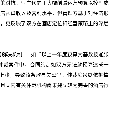
烈的对抗。业主倾向于大幅削减运营预算以控制成
酒店预算收入及营利水平，但管理方基于对经济形
身，更反映了双方在酒店定位和经营策略上的深层
局解决机制——如“以上一年度预算为基数按通胀
仲裁案件中，合同约定如双方无法就预算达成一
成本上涨，导致该条款显失公平。仲裁庭最终依据情
并且国内有关仲裁机构尚未建立较为完善的酒店行