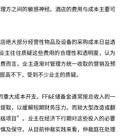
管理方之间的敏感神经。酒店的费用与成本主要可
酒店绝大部分经营性物品及设备的采购成本日益透
等，业主往往质疑这些费用的合理性和透明度，认为
订费而言，业主逐渐对管理方统一收取的营销及预
居高不下，受到不少业主的质疑。
的重大成本开支。FF&E储备金通常按总收入的一
少提取，以缓解短期财务压力。而就大型改造或翻
升级项目”。业主在经济下行期对这些投入的必要
谨慎及保守。从目前仲裁实践来看，仲裁庭在处理