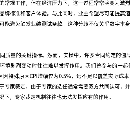
的常规工作，但在经济压力下，这一过程常常演变为激
品牌标准和客户体验。与此同时，业主希望尽可能提高
可能避免触发业绩测试条款。这种分歧不仅关乎数字本
同质量的关键指标。然而，实操中，许多合同约定的僵
济环境剧烈变动时往往难以发挥作用。我们曾参与的一起
区因特殊原因CPI增幅仅为0.5%，远不足以覆盖实际
于专家裁定，由于专家的选任通常需要双方共同认可，
况下，专家裁定机制往往也无法发挥应有的作用。