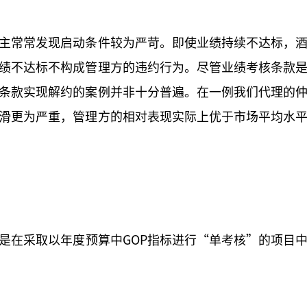
主常常发现启动条件较为严苛。即使业绩持续不达标，
绩不达标不构成管理方的违约行为。尽管业绩考核条款
条款实现解约的案例并非十分普遍。在一例我们代理的
滑更为严重，管理方的相对表现实际上优于市场平均水
是在采取以年度预算中GOP指标进行“单考核”的项目中