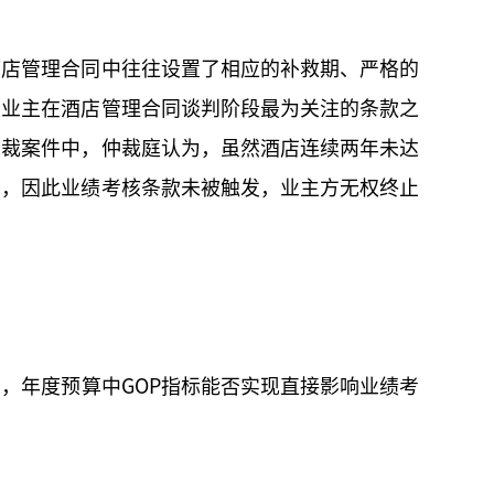
酒店管理合同中往往设置了相应的补救期、严格的
是业主在酒店管理合同谈判阶段最为关注的条款之
仲裁案件中，仲裁庭认为，虽然酒店连续两年未达
平，因此业绩考核条款未被触发，业主方无权终止
，年度预算中GOP指标能否实现直接影响业绩考