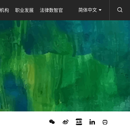
简体中文
机构
职业发展
法律数智官