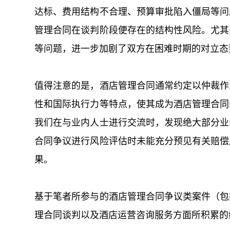
达标、费用结构不合理、预算审批陷入僵局等问
管理合同在谈判阶段便存在的结构性风险。尤其
等问题，进一步加剧了双方在困难时期的对立态
值得注意的是，酒店管理合同通常约定以仲裁作
性和国际执行力等特点，使其成为酒店管理合同
我们在与业内人士进行交流时，发现绝大部分业
合同争议进行风险评估时未能充分预见有关赔偿
果。
基于笔者所参与的酒店管理合同争议类案件（包
理合同谈判以及酒店运营咨询服务方面所积累的