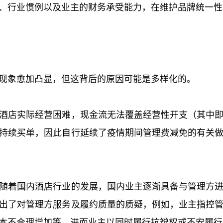
、行业惯例以及业主的财务承受能力，在维护品牌统一性
现象愈加凸显，但这背后的原因可能是多样化的。
酒店实际经营困难，现金流无法覆盖经营性开支（其中
持续买单，因此自行延续了疫情期间管理费减免的有关
随着国内酒店行业的发展，国内业主逐渐具备与管理方
出了对管理方服务及履约质量的质疑，例如，业主指控
本不合理增加等，进而业主以同时履行抗辩权或不安履行