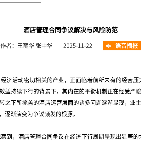
酒店管理合同争议解决与风险防范
作者：王丽华 张中华
2025-11-22
语音播报
与经济活动密切相关的产业，正面临着前所未有的经营压
效益持续下行的背景下，其内在的平衡机制正在经受严
转之下所掩盖的酒店运营层面的诸多问题逐渐显现，业
，逐渐演变为争议频发的根源。
察到，酒店管理合同争议在经济下行周期呈现出显著的增