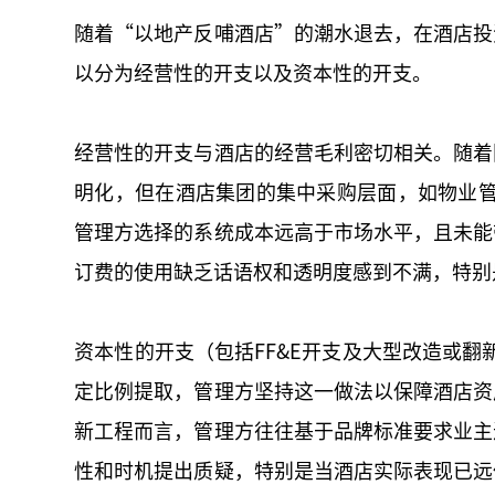
随着“以地产反哺酒店”的潮水退去，在酒店投
以分为经营性的开支以及资本性的开支。
经营性的开支与酒店的经营毛利密切相关。随着
明化，但在酒店集团的集中采购层面，如物业管理
管理方选择的系统成本远高于市场水平，且未能
订费的使用缺乏话语权和透明度感到不满，特别
资本性的开支（包括FF&E开支及大型改造或翻
定比例提取，管理方坚持这一做法以保障酒店资
新工程而言，管理方往往基于品牌标准要求业主
性和时机提出质疑，特别是当酒店实际表现已远