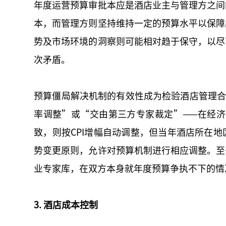
年度运营预算审批本应是酒店业主与管理方之间
本，而管理方则坚持维持一定的预算水平以保障
势及市场环境的洞察则可能相对趋于保守，以尽
次矛盾。
预算僵局解决机制的有效性成为检验酒店管理合
率调整”或“交由第三方专家裁定”——在经
致，则按CPI增幅自动调整，但当年酒店所在地
势变更原则，允许对预算机制进行相应调整。至
业专家库，在双方本身就年度预算争执不下的情
3. 酒店成本控制