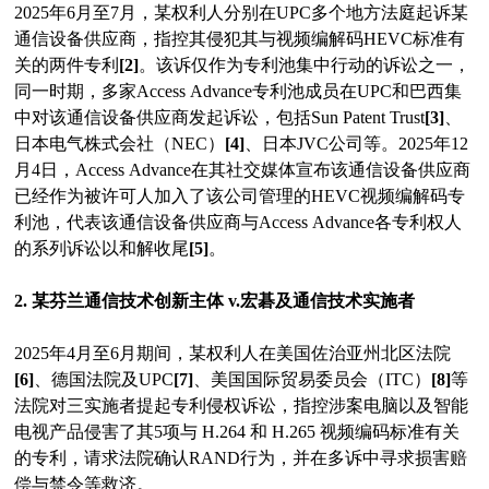
2025年6月至7月，某权利人分别在UPC多个地方法庭起诉某
通信设备供应商，指控其侵犯其与视频编解码HEVC标准有
关的两件专利
[2]
。该诉仅作为专利池集中行动的诉讼之一，
同一时期，多家Access Advance专利池成员在UPC和巴西集
中对该通信设备供应商发起诉讼，包括Sun Patent Trust
[3]
、
日本电气株式会社（NEC）
[4]
、日本JVC公司等。2025年12
月4日，Access Advance在其社交媒体宣布该通信设备供应商
已经作为被许可人加入了该公司管理的HEVC视频编解码专
利池，代表该通信设备供应商与Access Advance各专利权人
的系列诉讼以和解收尾
[5]
。
2. 某芬兰通信技术创新主体 v.宏碁及通信技术实施者
2025年4月至6月期间，某权利人在美国佐治亚州北区法院
[6]
、德国法院及UPC
[7]
、美国国际贸易委员会（ITC）
[8]
等
法院对三实施者提起专利侵权诉讼，指控涉案电脑以及智能
电视产品侵害了其5项与 H.264 和 H.265 视频编码标准有关
的专利，请求法院确认RAND行为，并在多诉中寻求损害赔
偿与禁令等救济。