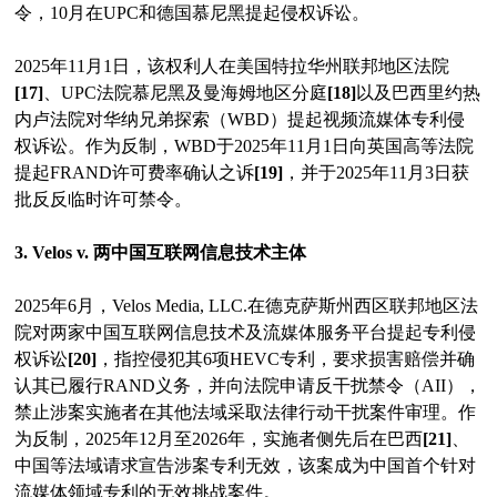
令，10月在UPC和德国慕尼黑提起侵权诉讼。
2025年11月1日，该权利人在美国特拉华州联邦地区法院
[17]
、UPC法院慕尼黑及曼海姆地区分庭
[18]
以及巴西里约热
内卢法院对华纳兄弟探索（WBD）提起视频流媒体专利侵
权诉讼。作为反制，WBD于2025年11月1日向英国高等法院
提起FRAND许可费率确认之诉
[19]
，并于2025年11月3日获
批反反临时许可禁令。
3. Velos v. 两中国互联网信息技术主体
2025年6月，Velos Media, LLC.在德克萨斯州西区联邦地区法
院对两家中国互联网信息技术及流媒体服务平台提起专利侵
权诉讼
[20]
，指控侵犯其6项HEVC专利，要求损害赔偿并确
认其已履行RAND义务，并向法院申请反干扰禁令（AII），
禁止涉案实施者在其他法域采取法律行动干扰案件审理。作
为反制，2025年12月至2026年，实施者侧先后在巴西
[21]
、
中国等法域请求宣告涉案专利无效，该案成为中国首个针对
流媒体领域专利的无效挑战案件。