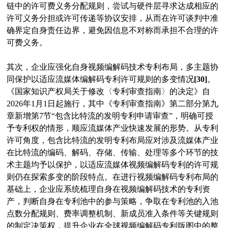
链中的许可费义务分配规则，尝试与硬件层寻求达成相应的
许可义务分担或许可传递等协议安排，从而在许可谈判中准
确界定自身责任边界，避免因信息不对称而承担不合理的许
可费义务。
其次，企业应强化自身视频编解码技术专利布局，多主题协
同保护以适应流媒体编解码专利许可规则的多变情况
[30]
。
《国家知识产权局关于修改〈专利审查指南〉的决定》自
2026年1月1日起施行，其中《专利审查指南》第二部分第九
章新增第7节“包含比特流的发明专利申请审查”，明确可授
予专利权的情形，顺应流媒体产业快速发展的形势。从专利
许可角度，包含比特流的发明专利布局应对涉及流媒体产业
在比特流的编码、解码、存储、传输、处理等多个环节的技
术主题均予以保护，以适应流媒体视频编解码专利的许可规
则仍在探索多变的阶段特点。在进行视频编解码专利布局的
基础上，企业应系统梳理自身在视频编解码技术的专利资
产，判断自身在专利池中的参与策略，争取在专利池的入池
点数分配规则、费率调整机制、新成员准入条件等关键规则
的制定决策权，提升企业在全球视频编解码专利版图中的整