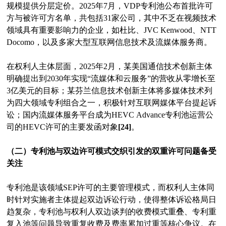
规模提供分层定价。2025年7月，VDP专利池公布首批许可
方与被许可方名单，共包括31家公司，其中不乏在视频技术
领域具有重要影响力的企业，如杜比、JVC Kenwood、NTT
Docomo，以及多家大型互联网信息技术及流媒体服务商。
在权利人主体层面，2025年2月，某美国通信技术创新主体
明确提出到2030年实现“流媒体和云服务”的营收从零增长至
3亿美元的目标；某芬兰信息技术创新主体将多媒体技术列
为四大领域专利组合之一，积极针对互联网媒体平台提起诉
讼；国内流媒体服务平台成为HEVC Advance专利池运营公
司的HEVC许可的主要发函对象
[24]
。
（二）专利池与双边许可模式交织引发的双重许可问题备受
关注
专利池是该领域SEP许可的主要管理模式，而权利人主体同
时针对实施者主体提起双边诉讼行动，使得整体诉讼格局日
趋复杂，专利池与权利人双边谈判的收费模式重叠、专利重
复入池等问题导致重复收费及费率累加过重等核心争议。在