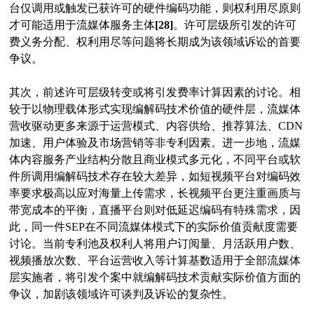
台仅调用或触发已获许可的硬件编码功能，则权利用尽原则
才可能适用于流媒体服务主体
[28]
。许可层级所引发的许可
费义务分配、权利用尽等问题将长期成为该领域诉讼的首要
争议。
其次，前述许可层级转变或将引发费率计算因素的讨论。相
较于以物理载体形式实现编解码技术价值的硬件层，流媒体
营收驱动更多来源于运营模式、内容供给、推荐算法、CDN
加速、用户体验及市场营销等非专利因素。进一步地，流媒
体内容服务产业结构分散且商业模式多元化，不同平台或软
件所调用编解码技术存在较大差异，如短视频平台对编码效
率要求极高以应对海量上传需求，长视频平台更注重画质与
带宽成本的平衡，直播平台则对低延迟编码有特殊需求，因
此，同一件SEP在不同流媒体模式下的实际价值贡献度需要
讨论。当前专利池及权利人将用户订阅量、月活跃用户数、
视频播放次数、平台运营收入等计算基数适用于全部流媒体
层实施者，将引发个案中就编解码技术贡献实际价值方面的
争议，加剧该领域许可谈判及诉讼的复杂性。