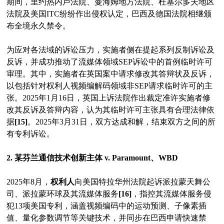
期间，里约热内卢法院、曼海姆地方法院、杜塞尔多夫地区
法院及美国ITC纷纷作出侵权认定，巴西及德国法院相继颁
布全境永久禁令。
为应对各法域的诉讼压力，实施者侧在提起系列反制诉讼及
反诉，并成功推动了流媒体领域SEP诉讼中的首例临时许可
审理。其中，实施者在英国案中请求修改其答辩状及反诉，
以包括针对权利人视频编解码领域非SEP请求临时许可的主
张。2025年1月16日，英国上诉法院作出裁定准许实施者修
改其反诉及答辩内容，认为其临时许可主张具有合理法律依
据
[15]
。2025年3月31日，双方达成和解，结束双方之间的所
有专利诉讼。
2. 某芬兰通信技术创新主体 v. Paramount、WBD
2025年8月，
权利人
向美国特拉华州法院起诉派拉蒙天舞公
司、派拉蒙环球及其流媒体服务
[16]
，指控其流媒体服务侵
犯13项美国专利，涵盖视频编码中的运动预测、子像素插
值、量化参数调节等关键技术，并同步在巴西申请快速禁