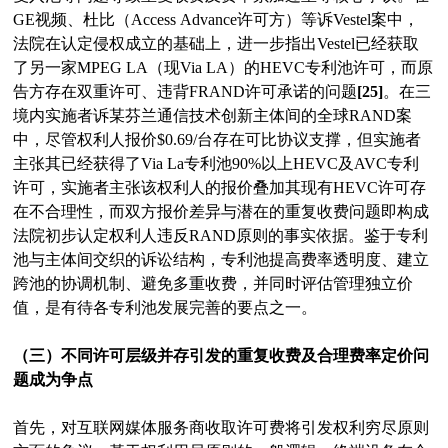
GE视频、杜比（Access Advance许可方）等诉Vestel案中，
法院在认定侵权成立的基础上，进一步指出Vestel已经获取
了另一家MPEG LA（现Via LA）的HEVC专利池许可，而原
告方存在双重许可、违背FRAND许可承诺的问题
[25]
。在三
境内实施者诉某芬兰通信技术创新主体间的全球RAND案
中，尽管权利人报价$0.69/台存在可比协议支撑，但实施者
主张其已经获得了Via La专利池90%以上HEVC及AVC专利
许可，实施者主张该权利人的报价叠加其现有HEVC许可存
在不合理性，而双方报价差异与潜在的重复收费问题即构成
法院初步认定权利人违反RAND原则的事实依据。鉴于专利
池与主体间交织的诉讼结构，专利池提高费率透明度、建立
跨池的协调机制、避免多重收费，并同时评估管理独立价
值，是有待各专利池发展完善的要点之一。
（三）不同许可层级并存引发的重复收费及合理费率定价问
题成为争点
首先，对互联网媒体服务商收取许可费将引发权利穷尽原则