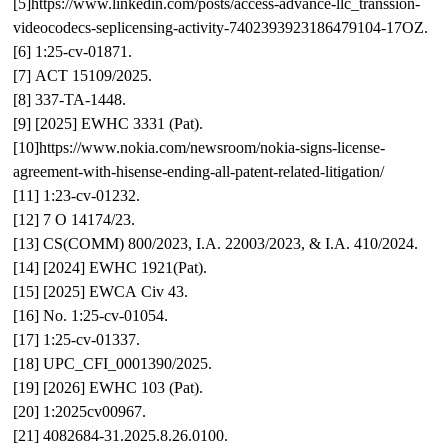
[5]https://www.linkedin.com/posts/access-advance-llc_transsion-
videocodecs-seplicensing-activity-7402393923186479104-17OZ.
[6] 1:25-cv-01871.
[7] ACT 15109/2025.
[8] 337-TA-1448.
[9] [2025] EWHC 3331 (Pat).
[10]https://www.nokia.com/newsroom/nokia-signs-license-
agreement-with-hisense-ending-all-patent-related-litigation/
[11] 1:23-cv-01232.
[12] 7 O 14174/23.
[13] CS(COMM) 800/2023, I.A. 22003/2023, & I.A. 410/2024.
[14] [2024] EWHC 1921(Pat).
[15] [2025] EWCA Civ 43.
[16] No. 1:25-cv-01054.
[17] 1:25-cv-01337.
[18] UPC_CFI_0001390/2025.
[19] [2026] EWHC 103 (Pat).
[20] 1:2025cv00967.
[21] 4082684-31.2025.8.26.0100.