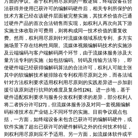
方面的争议。基于权利用尽原则的一般逻辑，终端设备在合
法获得并使用已获许可的编解码硬件后，相关专利所保护的
技术方案已经在该硬件层面被完整实施，其技术价值亦已通
过硬件产品的首次合法销售而实现，如权利人再次向其下游
实施主体收取许可费用，则将构成同一技术价值的重复收
费。然而，权利用尽原则针对流媒体领域系统专利、多方实
施场景下存在结构性局限。流媒体视频编解码技术的实施涉
及云端编码与客户端解码两个环节，由于流媒体服务涉及大
量方法专利的实施（如包括编码、转码及传输方法等），即
使硬件端已经获得编解码算法的合法许可，权利人可能主张
其中的软编解技术被排除在专利权用尽原则之外，而各法域
针对方法权利要求适用权利用尽原则的实践差异进一步加剧
援引该原则进行抗辩的难度及复杂性
[26]
。进一步地，基于
硬件适配权利要求与服务分发权利要求的差异，部分权利人
将二者拆分许可
[27]
，但流媒体服务涉及对同一套视频编解
码标准技术在产业链上不同环节的实施。目前争议观点包
括，一方面，如终端设备未包含已获许可的编解码硬件，或
软件实施了超出已获许可的硬件解码之外的任何技术特征，
则权利用尽原则应不予适用。另一方面，如流媒体软件或平