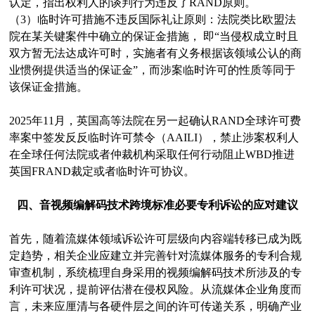
认定，指出权利人的谈判行为违反了RAND原则。
（3）临时许可措施不违反国际礼让原则：法院类比欧盟法
院在某关键案件中确立的保证金措施， 即“当侵权成立时且
双方暂无法达成许可时，实施者有义务根据该领域公认的商
业惯例提供适当的保证金”，而涉案临时许可的性质等同于
该保证金措施。
2025年11月，英国高等法院在另一起确认RAND全球许可费
率案中签发反反临时许可禁令（AAILI），禁止涉案权利人
在全球任何法院或者仲裁机构采取任何行动阻止WBD推进
英国FRAND裁定或者临时许可协议。
四、音视频编解码技术跨境标准必要专利诉讼的应对建议
首先，随着流媒体领域诉讼许可层级向内容端转移已成为既
定趋势，相关企业应建立并完善针对流媒体服务的专利合规
审查机制，系统梳理自身采用的视频编解码技术所涉及的专
利许可状况，提前评估潜在侵权风险。从流媒体企业角度而
言，未来应厘清与各硬件层之间的许可传递关系，明确产业