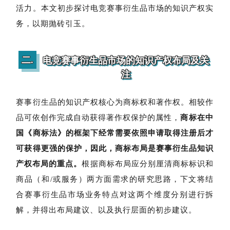
活力。本文初步探讨电竞赛事衍生品市场的知识产权实
务，以期抛砖引玉。
二.
电竞赛事衍生品市场的知识产权布局及关
注
赛事衍生品的知识产权核心为商标权和著作权。相较作
品可依创作完成自动获得著作权保护的属性，
商标在中
国《商标法》的框架下经常需要依照申请取得注册后才
可获得更强的保护，因此，商标布局是赛事衍生品知识
产权布局的重点。
根据商标布局应分别厘清商标标识和
商品（和/或服务）两方面需求的研究思路，下文将结
合赛事衍生品市场业务特点对这两个维度分别进行拆
解，并得出布局建议、以及执行层面的初步建议。