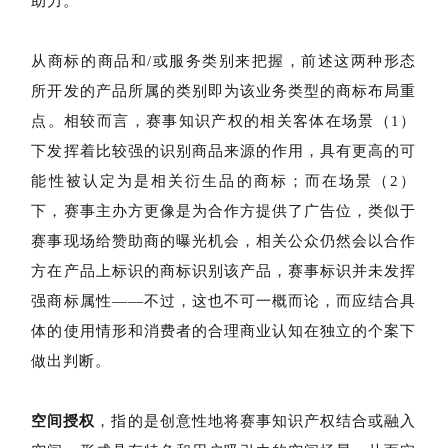
助力。
从商标的商品和/或服务类别来把握，前述这两种形态
所开发的产品所属的类别即为该业务类型的商标布局重
点。相较而言，赛事知识产权的相关客体在场景（1）
下发挥着比较强的识别商品来源的作用，具有更高的可
能性被认定为是相关衍生品的商标；而在场景（2）
下，赛事主办方更像是为合作方提供了广告位，类似于
赛事现场给赞助商的曝光机会，相关公众仍然会以合作
方在产品上标识的商标识别该产品，赛事标识并未发挥
强商标属性——不过，这也不可一概而论，而应结合具
体的使用情形和消费者的合理商业认知在独立的个案下
做出判断。
空间授权
，指的是创意性地将赛事知识产权结合或融入