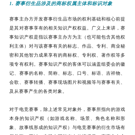
1. 赛事衍生品涉及的商标权属主体和标识对象
赛事主办方开发赛事衍生品市场的权利基础和核心前提
是其对赛事享有的相关知识产权权益。广义上来讲，赛
事知识产权是指以赛事主办方为主（也可能包含其他权
利主体）对与该赛事有关的标志、作品、专利、商业秘
密和其他智力成果享有的商标权、专利权、著作权等多
项专有权利。赛事知识产权的客体可以涵盖组委会的徽
记、赛事的名称、简称、标志、口号、标语、吉祥物、
会歌、赛事转播、赛事现场图片和视频等与赛事有关、
及从赛事产生的各类对象。
对于电竞赛事，除上述常见对象外，赛事所指向的游戏
本身的知识产权（如游戏名称、场景、角色名称和形
象、故事线形成的知识产权）与电竞赛事的衍生市场有