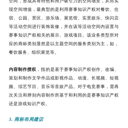
空间，形成具有特色和用户吸引力的空间场景，从而实
现空间增值，最典型的是利用赛事知识产权对餐饮、住
宿、公园、景区、游乐场、展览馆、实景娱乐、快闪店
等活动空间进行装饰装修，并在该等活动空间内设置与
赛事知识产权相关的展示、游戏项目。该业务类型所对
应的商标类别显然是以主题空间的服务类别为主，如，
餐饮服务、组织展览等。
内容制作授权
，指的是基于赛事知识产权创作、改编、
策划和制作文学作品或影视作品、动漫、长视频、短视
频、综艺节目、音乐等音娱产品。对于电竞赛事，需再
次关注和辨别内容制作所基于和利用的是赛事知识产权
还是游戏知识产权。
3. 商标布局建议