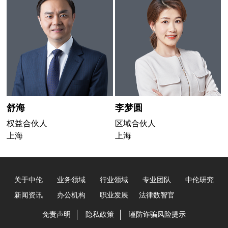
舒海
李梦圆
权益合伙人
区域合伙人
上海
上海
关于中伦
业务领域
行业领域
专业团队
中伦研究
新闻资讯
办公机构
职业发展
法律数智官
免责声明
隐私政策
谨防诈骗风险提示