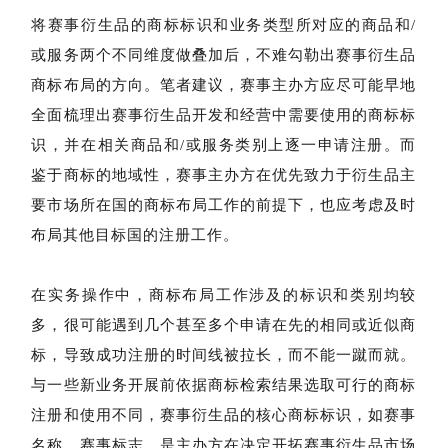
将赛事衍生品的商标标识和业务类型所对应的商品和/
或服务两个不同维度做叠加后，不难勾勒出赛事衍生品
商标布局的方向。笔者建议，赛事主办方应尽可能早地
全面梳理出赛事衍生品开发和经营中需要使用的商标标
识，并在相关商品和/或服务类别上逐一申请注册。而
鉴于商标的地域性，赛事主办方在优先致力于衍生品主
要市场所在国的商标布局工作的前提下，也应考虑及时
布局其他目标国的注册工作。
在实务操作中，商标布局工作涉及的标识和类别均较
多，很可能遇到几个甚至多个申请在先的相同或近似商
标，导致成功注册的时间线被拉长，而不能一蹴而就。
与一些新业务开展前依据商标检索结果选取可行的商标
注册和使用不同，赛事衍生品的核心商标标识，如赛事
名称、赛事标志，是主办方在决定开拓赛事衍生品市场