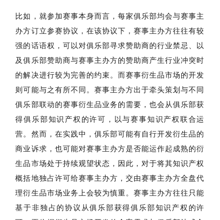
比如，就参加赛事本身而言，每家俱乐部均会与赛事主
办方订立参赛协议，在该协议下，赛事主办方往往有较
强的话语权，可以对俱乐部寻求赞助商的行业禁忌、以
及俱乐部赞助商与赛事主办方的赞助商产生行业冲突时
的解决进行较为完善的约束。而赛事衍生品市场的开发
则可能与之有所不同。赛事主办方出于牵头策划与不同
俱乐部联动的赛事衍生品业务的需要，也会从俱乐部获
得俱乐部知识产权的许可，以与赛事知识产权联合运
营。然而，在实践中，俱乐部可能有自行开发衍生品的
商业诉求，也可能对赛事主办方是否能运作起成熟的衍
生品市场处于持续观望状态，因此，对于将其知识产权
概括地独占许可给赛事主办方，交由赛事主办方全盘代
理衍生品市场业务上会较为慎重。赛事主办方往往只能
基于非独占的协议从俱乐部获得俱乐部知识产权的许