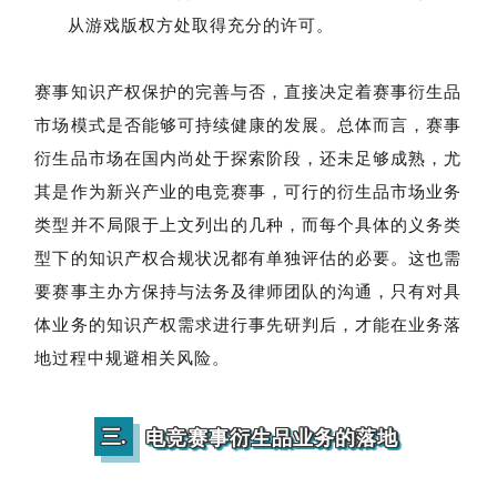
从游戏版权方处取得充分的许可。
赛事知识产权保护的完善与否，直接决定着赛事衍生品
市场模式是否能够可持续健康的发展。总体而言，赛事
衍生品市场在国内尚处于探索阶段，还未足够成熟，尤
其是作为新兴产业的电竞赛事，可行的衍生品市场业务
类型并不局限于上文列出的几种，而每个具体的义务类
型下的知识产权合规状况都有单独评估的必要。这也需
要赛事主办方保持与法务及律师团队的沟通，只有对具
体业务的知识产权需求进行事先研判后，才能在业务落
地过程中规避相关风险。
三.
电竞赛事衍生品业务的落地