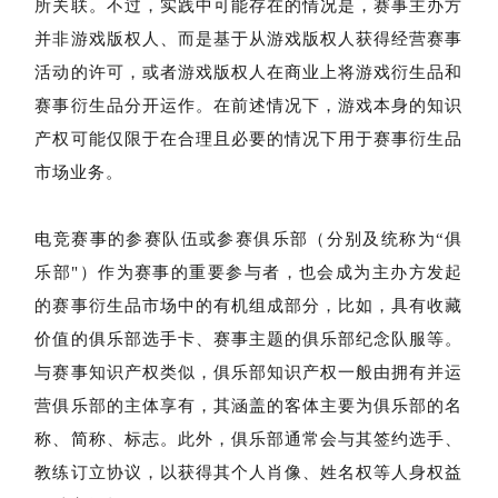
所关联。不过，实践中可能存在的情况是，赛事主办方
并非游戏版权人、而是基于从游戏版权人获得经营赛事
活动的许可，或者游戏版权人在商业上将游戏衍生品和
赛事衍生品分开运作。在前述情况下，游戏本身的知识
产权可能仅限于在合理且必要的情况下用于赛事衍生品
市场业务。
电竞赛事的参赛队伍或参赛俱乐部（分别及统称为“俱
乐部"）作为赛事的重要参与者，也会成为主办方发起
的赛事衍生品市场中的有机组成部分，比如，具有收藏
价值的俱乐部选手卡、赛事主题的俱乐部纪念队服等。
与赛事知识产权类似，俱乐部知识产权一般由拥有并运
营俱乐部的主体享有，其涵盖的客体主要为俱乐部的名
称、简称、标志。此外，俱乐部通常会与其签约选手、
教练订立协议，以获得其个人肖像、姓名权等人身权益