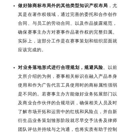
做好除商标布局外的其他类型知识产权布局
，尤
其是在著作权领域，通过完善的委托和合作创作
合同、与员工的劳动合同、以及作品披露规范，
确保赛事主办方对赛事作品著作权的完整归属。
实际上，这部分工作是在赛事策划和组织层面就
应该完成的。
对业务落地形式进行合理规划，规避风险
。以前
文所介绍的为例，赛事相关标识在融入产品本身
使用和作为广告代言工具使用时的商标属性强弱
是不同的。若赛事主办方能做好业务拓展部门以
及商业合作伙伴的合规培训，确保相关人员及时
了解市场开拓和运营中的红线和风险点，并自新
衍生品业务策划雏形阶段就尽早交予法务及律师
团队评估并持续与之沟通，也将实质有助于控制