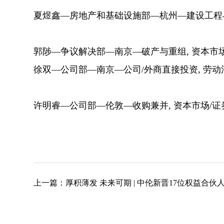
夏煜鑫—房地产和基础设施部—杭州—建设工程与
郭陟—争议解决部—南京—破产与重组, 资本市场
徐双—公司部—南京—公司/外商直接投资, 劳动法
许明睿—公司部—伦敦—收购兼并, 资本市场/证券
上一篇：
厚积薄发 未来可期 | 中伦新晋17位权益合伙