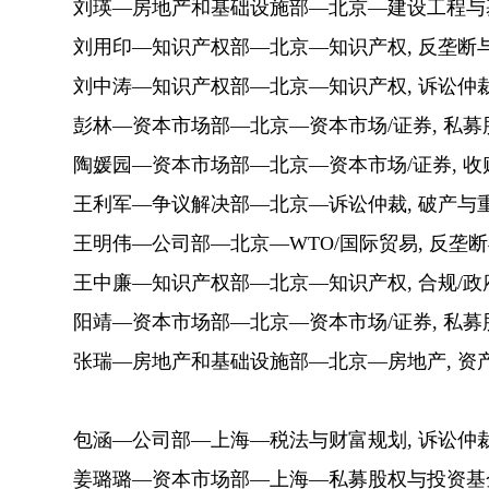
刘瑛—房地产和基础设施部—北京—建设工程与基础
刘用印—知识产权部—北京—知识产权, 反垄断
刘中涛—知识产权部—北京—知识产权, 诉讼仲裁
彭林—资本市场部—北京—资本市场/证券, 私募
陶媛园—资本市场部—北京—资本市场/证券, 收
王利军—争议解决部—北京—诉讼仲裁, 破产与重
王明伟—公司部—北京—WTO/国际贸易, 反垄断
王中廉—知识产权部—北京—知识产权, 合规/政
阳靖—资本市场部—北京—资本市场/证券, 私募
张瑞—房地产和基础设施部—北京—房地产, 资
包涵—公司部—上海—税法与财富规划, 诉讼仲
姜璐璐—资本市场部—上海—私募股权与投资基金,