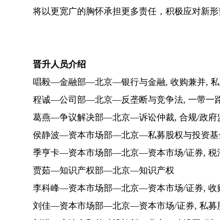
将以更宽广的胸怀承担更多责任，积极应对新形
晋升人员介绍
唱毅—金融部—北京—银行与金融, 收购兼并, 
程诚—公司部—北京—反垄断与竞争法, 一带一路
葛燕—争议解决部—北京—诉讼仲裁, 合规/政府
侯静波—资本市场部—北京—私募股权与投资基金,
季亨卡—资本市场部—北京—资本市场/证券, 税
贾茹—知识产权部—北京—知识产权
李科峰—资本市场部—北京—资本市场/证券, 收
刘佳—资本市场部—北京—资本市场/证券, 私募