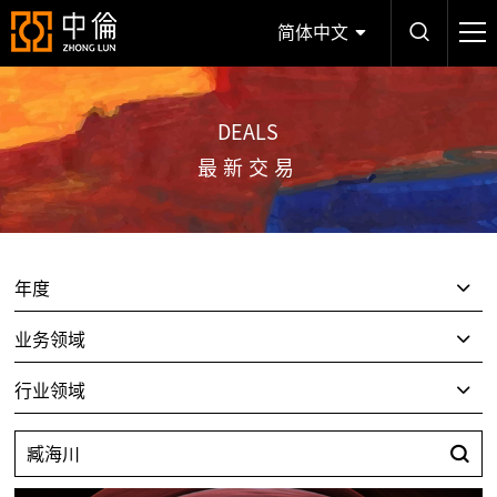
简体中文
DEALS
最新交易
年度
业务领域
行业领域