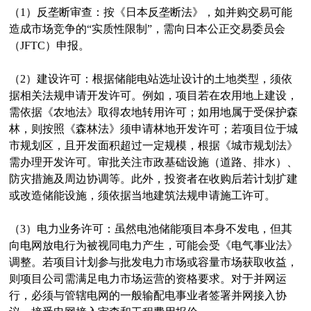
（1）反垄断审查：按《日本反垄断法》，如并购交易可能
造成市场竞争的“实质性限制”，需向日本公正交易委员会
（JFTC）申报。
（2）建设许可：根据储能电站选址设计的土地类型，须依
据相关法规申请开发许可。例如，项目若在农用地上建设，
需依据《农地法》取得农地转用许可；如用地属于受保护森
林，则按照《森林法》须申请林地开发许可；若项目位于城
市规划区，且开发面积超过一定规模，根据《城市规划法》
需办理开发许可。审批关注市政基础设施（道路、排水）、
防灾措施及周边协调等。此外，投资者在收购后若计划扩建
或改造储能设施，须依据当地建筑法规申请施工许可。
（3）电力业务许可：虽然电池储能项目本身不发电，但其
向电网放电行为被视同电力产生，可能会受《电气事业法》
调整。若项目计划参与批发电力市场或容量市场获取收益，
则项目公司需满足电力市场运营的资格要求。对于并网运
行，必须与管辖电网的一般输配电事业者签署并网接入协