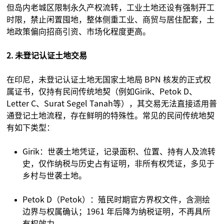
但岛内老城区限制永久产权流转，工业土地还设有强制开工
时限，禁止闲置囤地，整体侧重工业、商贸与居住配套，土
地政策偏向招商引资、市场化程度更高。
2. 未登记认证土地交易
在印尼，未登记认证土地无国家土地局 BPN 核发的正式权
属证书，仅持有民间传统地契（例如Girik、Petok D、
Letter C、Surat Segel Tanah等），其交易无法直接适用普
通登记土地流程，存在鲜明的特殊性。常见的民间传统地契
有如下类型：
Girik：世袭土地凭证，记录面积、位置、持有人及流转
史，仅作纳税与历史占有证明，非所有权凭证，多见于
乡村与世袭土地。
Petok D（Petok）：殖民时期官方界权文件，含测绘
边界与权属确认；1961 年后降为纳税证明，不再具所
有权效力。