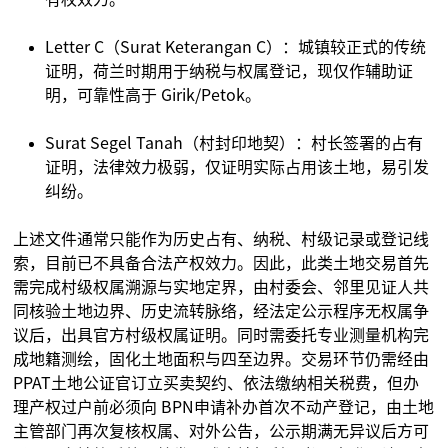
Letter C（Surat Keterangan C）：城镇较正式的传统
证明，荷兰时期用于纳税与权属登记，现仅作辅助证
明，可靠性高于 Girik/Petok。
Surat Segel Tanah（村封印地契）：村长签署的占有
证明，法律效力极弱，仅证明实际占用该土地，易引发
纠纷。
上述文件通常只能作为历史占有、纳税、村级记录或登记线
索，目前已不具备合法产权效力。因此，此类土地交易首先
需完成村级权属溯源与实地定界，由村委会、邻里见证人共
同核验土地边界、历史流转脉络，经法定公示程序无权属争
议后，出具官方村级权属证明。同时需委托专业测量机构完
成地籍测绘，固化土地面积与四至边界。交易环节仍需经由
PPAT土地公证官订立买卖契约、依法缴纳相关税费，但办
理产权过户前必须向 BPN申请补办首次不动产登记，由土地
主管部门再次复核权属、对外公告，公示期满无异议后方可