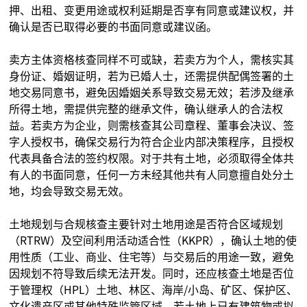
押、出租、变更用途或权利延期是否享有同意或建议权，并
确认是否已取得必要的书面同意或建议函。
卖方主体资格核查同样不可或缺，若卖方为个人，需核实其
身份证、婚姻证明，若为已婚人士，还需提供配偶签署的土
地交易同意书，避免因婚姻关系导致交易无效；若涉及继承
所得土地，需提供完整的继承文件，确认继承人的合法权
益。若卖方为企业，则需核查其公司章程、董事会决议、签
字人授权书，确保交易行为符合企业内部决策程序，且授权
代表具备合法的签约权限。对于共有土地，必须取得全体共
有人的书面同意，任何一方未经其他共有人同意擅自处分土
地，均会导致交易无效。
土地规划与合规核查主要针对土地用途是否符合区域规划
（RTRW）及空间利用活动适合性（KKPR），确认土地的使
用性质（工业、商业、住宅等）与交易后的用途一致，避免
因规划不符导致后续无法开发。同时，还应核查土地是否位
于管理权（HPL）土地、林区、海岸/小岛、矿区、保护区、
文化遗产区或其他特殊监管区域。若土地上已有建筑物或拟