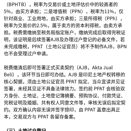
（BPHTB），税率为交易价或土地评估价中的较高者的
5%，由买方承担；二是增值税（PPN），税率为11%，仅
针对商业、工业用地，由买方承担；三是所得税（PPh），
税率为交易价的2.5%，属于卖方的资本利得税，由卖方承
担。税费需缴纳至税务局指定账户，缴纳完成后取得完税证
明，该证明是后续签署AJB及办理过户登记的必备文件，若
未完成缴税，PPAT（土地公证官员）将不予制作AJB，BPN
也不会受理过户申请。
税费缴清后即可签署正式买卖契约（AJB，Akta Jual
Beli），该环节当日即可办结。AJB 是印尼土地产权转移的
核心契据，须由土地公证官员 PPAT 拟定、当众宣读并见证
签署，未经其见证不具备法律效力。签约前 PPAT 会核验双
方身份、土地证、土地登记簿摘要、预购协议、付款凭证、
完税证明及婚姻、共有权人同意文件等，审核无误后拟定契
约。双方确认内容无误并签字捺印，由 PPAT 盖章出具正
本，交易双方与 PPAT 各留存备案。
（三）土地过户登记