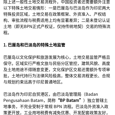
除上述一般性土地交易流程外，中国投资者还需要额外注意
以下特殊土地交易情形：一是巴厘岛与巴淡岛作为印尼两大
特殊投资区域，土地交易在政策框架、外资准入、产权结
构、审批流程与税费适用上均有显著差异；二是未登记认证
土地（即无BPN正式产权证，仅持传统地契）交易的特殊流
程。
1. 巴厘岛和巴淡岛的特殊土地监管
巴厘岛以文化保护和旅游发展为核心，土地交易监管严格且
保守。区域实行严格文旅与民俗分区管控，建筑风貌、高度
及土地用途不得随意变更，文化保护区交易还需额外专项审
批，土地代持行为法律风险极高，整体交易流程更长、合规
与规划约束远高于印尼普通地区。
巴淡岛作为印尼自贸港区，由巴淡岛管理局（Badan
Pengusahaan Batam，简称
“BP Batam”
）独立管辖土
地事务，不完全受制于常规 BPN 流程。巴淡岛外资准入政
策更开放，工业用地税费有减免优惠、开发配套政策友好，