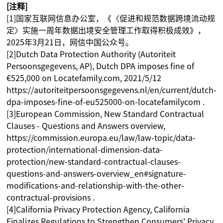
[注释]
[1]国家互联网信息办公室，《〈促进和规范数据跨境流动规
定〉实施一周年数据出境安全管理工作取得积极成效》，
2025年3月21日，网信中国公众号。
[2]Dutch Data Protection Authority (Autoriteit
Persoonsgegevens, AP), Dutch DPA imposes fine of
€525,000 on Locatefamily.com, 2021/5/12
https://autoriteitpersoonsgegevens.nl/en/current/dutch-
dpa-imposes-fine-of-eu525000-on-locatefamilycom .
[3]European Commission, New Standard Contractual
Clauses - Questions and Answers overview,
https://commission.europa.eu/law/law-topic/data-
protection/international-dimension-data-
protection/new-standard-contractual-clauses-
questions-and-answers-overview_en#signature-
modifications-and-relationship-with-the-other-
contractual-provisions .
[4]California Privacy Protection Agency, California
Finalizes Regulations to Strengthen Consumers' Privacy,