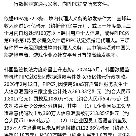
行数据泄露通报义务、向PIPC提交所需文件。
依据PIPA第32-3条，境内代理人义务的触发条件为：全球年
收入超过1万亿韩元（约折合7亿美元），或上一年度最后三
个月内日均处理100万以上韩国用户个人信息，或经PIPC依
第63条第1款要求提交文件后PIPC认定须指定代理人。三项
条件择一满足即触发境内代理人义务，其中前两项对中国头
部跨境电商、游戏企业及社交平台具有较高触发概率。
韩国监管执法力度亦呈上升态势。2024年5月，韩国数据监
管机构PIPC就G集团数据泄露事件处以75亿韩元行政罚款。
2026年2月12日，PIPC对因使用SaaS客户管理服务发生个
人信息泄露的三家企业合计处以360.33亿韩元（约合人民币
1.8017亿元）罚款及1080万韩元（约合人民币5.4万元）过
失罚款并责令公示处分结果，其中：（1）L企业因员工设备
遭恶意代码攻击致360万人信息泄露被罚213.85亿韩元（约
合人民币1.0693亿元）；（2）D企业因员工遭语音钓鱼致
195万人信息泄露且未及时通报被罚122.36亿韩元（约合人
民币6118万元）及360万韩元（约合人民币1.8万元）过失罚