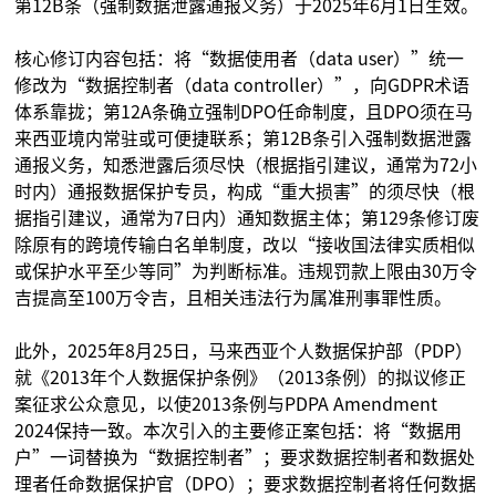
第12B条（强制数据泄露通报义务）于2025年6月1日生效。
核心修订内容包括：将“数据使用者（data user）”统一
修改为“数据控制者（data controller）”，向GDPR术语
体系靠拢；第12A条确立强制DPO任命制度，且DPO须在马
来西亚境内常驻或可便捷联系；第12B条引入强制数据泄露
通报义务，知悉泄露后须尽快（根据指引建议，通常为72小
时内）通报数据保护专员，构成“重大损害”的须尽快（根
据指引建议，通常为7日内）通知数据主体；第129条修订废
除原有的跨境传输白名单制度，改以“接收国法律实质相似
或保护水平至少等同”为判断标准。违规罚款上限由30万令
吉提高至100万令吉，且相关违法行为属准刑事罪性质。
此外，2025年8月25日，马来西亚个人数据保护部（PDP）
就《2013年个人数据保护条例》（2013条例）的拟议修正
案征求公众意见，以使2013条例与PDPA Amendment
2024保持一致。本次引入的主要修正案包括：将“数据用
户”一词替换为“数据控制者”；要求数据控制者和数据处
理者任命数据保护官（DPO）；要求数据控制者将任何数据