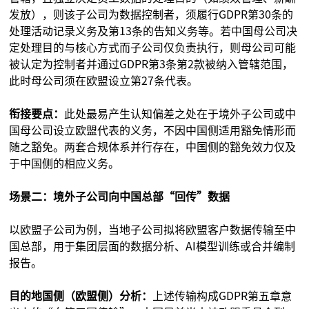
发放），则该子公司为数据控制者，须履行GDPR第30条的
处理活动记录义务及第13条的告知义务等。若中国母公司决
定处理目的与核心方式而子公司仅负责执行，则母公司可能
被认定为控制者并通过GDPR第3条第2款被纳入管辖范围，
此时母公司须在欧盟设立第27条代表。
衔接要点：
此处最易产生认知偏差之处在于境外子公司或中
国母公司设立欧盟代表的义务，不因中国侧适用豁免情形而
随之豁免。两套合规体系并行存在，中国侧的豁免效力仅及
于中国侧的相应义务。
场景二：境外子公司向中国总部“回传”数据
以欧盟子公司为例，当地子公司拟将欧盟客户数据传输至中
国总部，用于集团层面的数据分析、AI模型训练或合并编制
报告。
目的地国侧（欧盟侧）分析：
上述传输构成GDPR第五章意