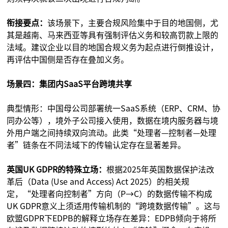
衔接要点：
该场景下，主要合规风险集中于目的地国侧，尤
其是越南、马来西亚等具有强制评估义务和较高罚款上限的
法域。建议企业以目的地国合规义务为起点进行倒推设计，
再评估中国侧是否存在叠加义务。
场景四：集团内SaaS平台跨境共享
典型情形：中国母公司部署统一SaaS系统（ERP、CRM、协
同办公等），境外子公司接入使用，数据在境内服务器与境
外用户端之间持续双向流动。此类“处理者—控制者—处理
者”链条在不同法域下的传输认定存在显著差异。
英国UK GDPR的特殊立场：
根据2025年英国数据保护法改
革后（Data (Use and Access) Act 2025）的相关规
定，“处理者向控制者”方向（P→C）的数据传输不构成
UK GDPR意义上须适用传输机制的“跨境数据传输”。这与
欧盟GDPR下EDPB的解释立场存在差异：EDPB倾向于将所