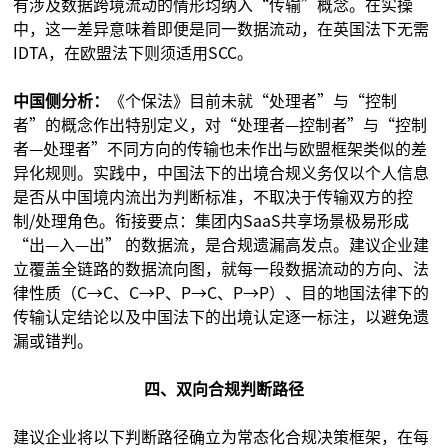
有涉及数据跨境流动的情形均纳入“传输”概念。在实操
中，这一差异意味着即便是同一数据流动，在英国法下无需
IDTA，在欧盟法下则须适用SCC。
中国侧分析：
《个保法》目前未就“处理者”与“控制
者”的概念作出特别定义，对“处理者—控制者”与“控制
者—处理者”不同方向的传输也未作出与欧盟框架类似的差
异化规则。实践中，中国法下的出境合规义务仅以个人信息
是否从中国境内流出为判断标准，不取决于传输双方的控
制/处理角色。衔接要点：集团内SaaS共享场景极易形成
“出—入—出” 的数据流，是合规遗漏高发点。建议企业建
立覆盖全链路的数据流向图，就每一段数据流动的方向、法
律性质（C→C、C→P、P→C、P→P）、目的地国法律下的
传输认定结论以及中国法下的出境认定逐一标注，以避免遗
漏或错判。
四、双向合规判断路径
建议企业将以下判断路径确立为常态化合规决策框架，在每