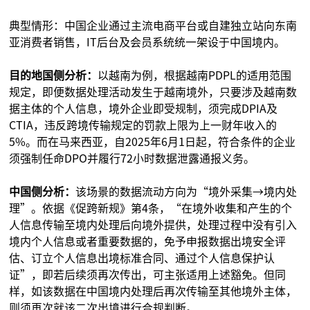
典型情形：中国企业通过主流电商平台或自建独立站向东南
亚消费者销售，IT后台及会员系统统一架设于中国境内。
目的地国侧分析：
以越南为例，根据越南PDPL的适用范围
规定，即便数据处理活动发生于越南境外，只要涉及越南数
据主体的个人信息，境外企业即受规制，须完成DPIA及
CTIA，违反跨境传输规定的罚款上限为上一财年收入的
5%。而在马来西亚，自2025年6月1日起，符合条件的企业
须强制任命DPO并履行72小时数据泄露通报义务。
中国侧分析：
该场景的数据流动方向为“境外采集→境内处
理”。依据《促跨新规》第4条，“在境外收集和产生的个
人信息传输至境内处理后向境外提供，处理过程中没有引入
境内个人信息或者重要数据的，免予申报数据出境安全评
估、订立个人信息出境标准合同、通过个人信息保护认
证”，即若后续须再次传出，可主张适用上述豁免。但同
样，如该数据在中国境内处理后再次传输至其他境外主体，
则须再次就该二次出境进行合规判断。