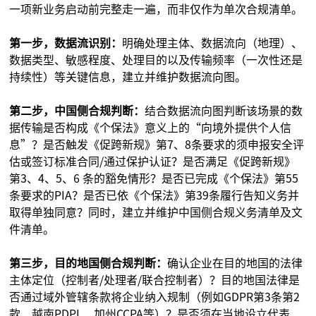
一项新业务启动前完整走一遍，而非仅作为单次合规清单。
第一步，数据流识别：
明确处理主体、数据流向（地理）、
数据类型、敏感程度、处理目的以及传输频率（一次性还是
持续性）等关键信息，建立并维护数据流向图。
第二步，中国侧合规判断：
结合数据流向图判断该场景的数
据传输是否构成《个保法》意义上的“向境外提供个人信
息”？是否触发《促跨新规》第7、8条要求的须申报安全评
估或签订标准合同/通过保护认证？是否满足《促跨新规》
第3、4、5、6 条的豁免情形？是否已完成《个保法》第55
条要求的PIA？是否已依《个保法》第39条履行告知义务并
取得单独同意？同时，建立并维护中国侧合规义务清单及文
件清单。
第三步，目的地国侧合规判断：
确认企业在目的地国的法律
主体定位（控制者/处理者/联合控制者）？目的地国法律是
否通过域外管辖条款将企业纳入规制（例如GDPR第3条第2
款、越南PDPL、加州CCPA等）？是否须在当地设立代表、