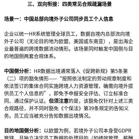
三、双向衔接：四类常见合规疏漏场景
场景一：中国总部向境外子公司同步员工个人信息
企业以统一HR系统管理全球员工，数据自境内总部流向境
外子公司（无论目的地为欧盟、美国或东南亚），是出海企
业最普遍的跨境数据流动情形。该场景同时触发中国侧与目
的地国侧两套合规体系。
中国侧分析：
HR数据出境通常落入《促跨新规》第5条第
（二）项的豁免情形——“按照依法制定的劳动规章制度和
依法签订的集体合同实施跨境人力资源管理，确需向境外提
供员工个人信息的”，即免予申报安全评估、订立标准合
同、通过保护认证。
但须注意
的是，该豁免仅针对上述三类
合规路径，并不同时豁免《个保法》第39条规定的告知义
务。员工应当被充分告知数据出境情况。
目的地国侧分析：
以欧盟为例，若境外子公司本身受GDPR
管辖，且独立决定员工数据的处理目的（如绩效管理、薪酬