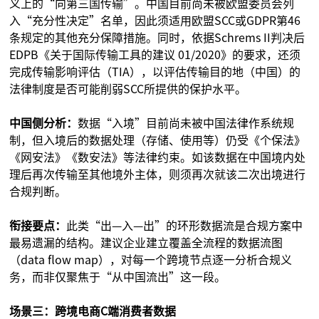
义上的“向第三国传输”。中国目前尚未被欧盟委员会列
入“充分性决定”名单，因此须适用欧盟SCC或GDPR第46
条规定的其他充分保障措施。同时，依据Schrems II判决后
EDPB《关于国际传输工具的建议 01/2020》的要求，还须
完成传输影响评估（TIA），以评估传输目的地（中国）的
法律制度是否可能削弱SCC所提供的保护水平。
中国侧分析：
数据“入境”目前尚未被中国法律作系统规
制，但入境后的数据处理（存储、使用等）仍受《个保法》
《网安法》《数安法》等法律约束。如该数据在中国境内处
理后再次传输至其他境外主体，则须再次就该二次出境进行
合规判断。
衔接要点：
此类“出—入—出”的环形数据流是合规方案中
最易遗漏的结构。建议企业建立覆盖全流程的数据流图
（data flow map），对每一个跨境节点逐一分析合规义
务，而非仅聚焦于“从中国流出”这一段。
场景三：跨境电商C端消费者数据