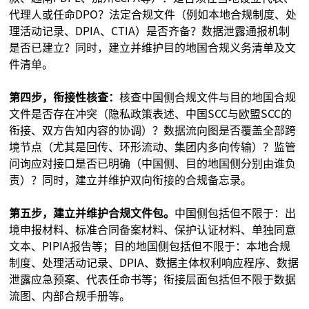
代理人或任命DPO？法定合规文件（例如本地合规制度、处
理活动记录、DPIA、CTIA）是否齐备？数据泄露通报机制
是否已建立？同时，建立并维护目的地国合规义务清单及文
件清单。
第四步，衔接性核查：
核查中国侧合规文件与目的地国合规
文件是否存在冲突（隐私政策表述、中国SCC与欧盟SCC的
衔接、双方告知内容的协调）？数据流向图是否覆盖全部跨
境节点（尤其是回传、环形流动、集团内多向传输）？监管
问询应对接口是否已明确（中国侧、目的地国侧分别由谁负
责）？同时，建立并维护双向衔接的合规备忘录。
第五步，建立并维护合规文件包。
中国侧包括但不限于：出
境申报材料、标准合同备案材料、保护认证材料、单独同意
文本、PIPIA报告等；目的地国侧包括但不限于：本地合规
制度、处理活动记录、DPIA、数据主体权利响应程序、数据
泄露应急预案、代表任命书等；衔接层面包括但不限于数据
流图、内部合规手册等。