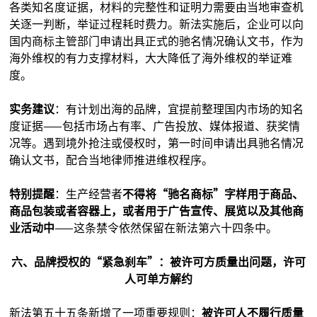
各类知名度证据，材料的完整性和证明力需要由当地审查机
关逐一判断，举证过程耗时费力。新法实施后，企业可以向
国内商标主管部门申请出具正式的驰名情况确认文书，作为
海外维权的有力支撑材料，大大降低了海外维权的举证难
度。
实务建议
：有计划出海的品牌，宜提前整理国内市场的知名
度证据——包括市场占有率、广告投放、媒体报道、获奖情
况等。遇到境外抢注或侵权时，第一时间申请出具驰名情况
确认文书，配合当地律师推进维权程序。
特别提醒
：生产经营者
不得将“驰名商标”字样用于商品、
商品包装或者容器上，或者用于广告宣传、展览以及其他商
业活动中
——这条禁令依然保留在新法第六十四条中。
六、品牌授权的“紧急刹车”：被许可方质量出问题，许可
人可单方解约
新法第五十五条新增了一项重要规则：
被许可人不履行质量