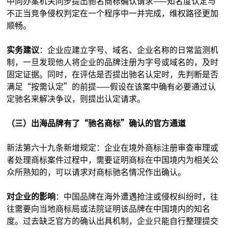
中向办案机关同步提出驰名商标确认请求——知名度认定与
不正当竞争侵权判定在一个程序中一并完成，维权路径更加
顺畅。
实务建议
：企业应建立字号、域名、企业名称的日常监测机
制，一旦发现他人将企业的品牌注册为字号或域名的，及时
固定证据。同时，在评估是否提出驰名认定时，先判断是否
满足“按需认定”的前提——假设在该案中确有必要通过认
定驰名来解决争议，则提出认定请求。
（三）出海品牌有了“驰名商标”确认的官方通道
新法第六十九条新增规定：企业在境外商标注册审查审理或
者处理商标案件过程中，需要证明商标在中国境内为相关公
众所熟知的，可以请求对商标驰名情况作出确认。
对企业的影响
：中国品牌在海外遭遇抢注或侵权纠纷时，往
往需要向当地商标局或法院证明该品牌在中国境内的知名
度。过去缺乏官方的确认出具机制，企业只能自行整理提交