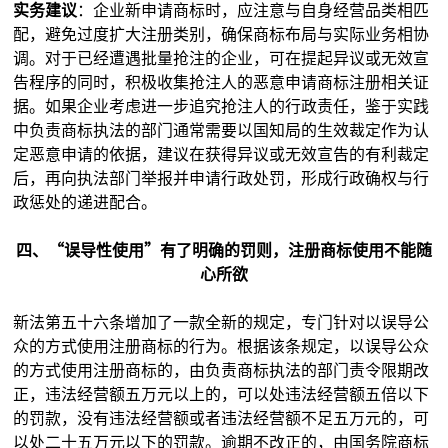
实务建议
：企业新申请商标时，应注意与自身经营品类相匹
配，避免过度扩大注册类别，确保商标布局与实际业务相协
调。对于已经遭遇批量抢注的企业，可在提起异议或无效宣
告程序的同时，积极收集抢注人的恶意申请商标注册相关证
据。如果企业考虑进一步追究抢注人的行政责任，鉴于实践
中负责商标执法的部门通常需要以国知局的生效裁定作为认
定恶意申请的依据，建议在获得异议或无效宣告的有利裁定
后，再向执法部门举报并申请行政处罚，形成行政确权与行
政惩处的递进配合。
四、“误导性使用”有了明确的罚则，注册商标使用不能随
心所欲
新法第五十六条增加了一款全新的规定，专门针对以误导公
众的方式使用注册商标的行为。根据该条规定，以误导公众
的方式使用注册商标的，由负责商标执法的部门责令限期改
正，违法经营额五万元以上的，可以处违法经营额五倍以下
的罚款，没有违法经营额或者违法经营额不足五万元的，可
以处二十五万元以下的罚款。逾期不改正的，由国务院商标