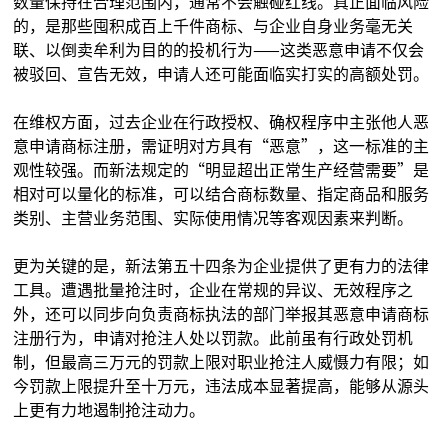
数量保持在合理范围内，通常不会触碰红线。真正面临风险
的，是那些囤积成百上千件商标、与企业自身业务毫无关
联、以倒卖牟利为目的的投机行为——这类恶意申请不仅会
被驳回、宣告无效，申请人还可能面临实打实的高额处罚。
在维权方面，过去企业在行政授权、确权程序中主张他人恶
意申请商标注册，需证明对方具有“恶意”，这一标准的主
观性较强。而新法规定的“明显超出正常生产经营需要”是
相对可以量化的标准，可以结合商标数量、指定商品和服务
类别、主营业务范围、实际使用情况等客观因素来判断。
更为关键的是，新法第五十四条为企业提供了更有力的法律
工具。遭遇批量抢注时，企业在常规的异议、无效程序之
外，还可以同步向负责商标执法的部门举报其恶意申请商标
注册行为，申请对抢注人处以罚款。此前虽有行政处罚机
制，但最高三万元的罚款上限对职业抢注人威慑力有限；如
今罚款上限提升至十万元，违法成本显著提高，能够从源头
上更有力地遏制抢注动力。