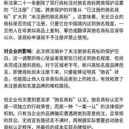
新法第二十一条删除了现行商标法对驰名商标跨类保护设置
的“已注册”门槛，跨类保护的对象从“已注册的驰名商
标”扩大到“未注册的驰名商标”。这意味着，无论企业的
商标是否完成了注册，只要它在中国境内达到驰名程度，一
旦他人在非类似商品上复制、摹仿或翻译其驰名商标且误导
公众，该商标申请就不予注册并禁止使用。
对企业的影响
：此次修法填补了未注册驰名商标的保护空
白，这一调整的核心受益者是那些已经达到驰名程度、但尚
未完成注册的商标。对于区域老字号、新兴高知名度品牌而
言，即便商标尚未注册下来，只要能够证明其“驰名”状
态，也能阻止他人在非类似商品类别上的抢注，有效拓宽了
未注册高知名度品牌的维权路径。
但企业也无需刻意追求“驰名商标”认定。驰名商标认定不
是一项独立的行政荣誉，而是一种“一案一认”的法律保护
机制。只有当企业的品牌确实遭遇跨类别恶意抢注，且常规
的异议、无效宣告路径走不通时，再根据实际需要启动驰名
商标认定程序，用最低的成本实现品牌保护。