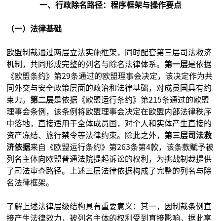
一、行政除名路径：程序框架与操作要点
（一）法律基础
欧盟制裁通过两层立法实施框架，同时配套第三层司法救济
机制，共同形成完整的列名与除名法律体系。
第一层
是依据
《欧盟条约》第29条通过的欧盟理事会决定，该决定作为共
同外交与安全政策层面的政治和法律基础，对成员国具有约
束力。
第二层
是依据《欧盟运行条约》第215条通过的欧盟
理事会条例，该条例将欧盟理事会决定在欧盟内部法律秩序
中落地，直接适用于全体成员国，对个人和实体产生直接的
资产冻结、旅行禁令等法律约束。除此之外，
第三层司法救
济依据
来自《欧盟运行条约》第263条第4款，该条款赋予被
列名主体向欧盟普通法院提起诉讼的权利，为挑战制裁提供
了司法审查路径。上述三层法律依据构成了完整的列名与除
名法律框架。
了解上述法律层级结构具有重要意义：其一，因制裁条例直
接产生法律效力，被列名主体的权利受到直接影响，据此享