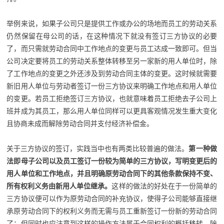
举例来说，如果子公司只是提供工作或办公的场地而员工的劳动关系
仍然保留在母公司的话，在这种情况下就没有签订三方协议的必要
了，而只需就劳动合同中工作地点的变更与员工达成一致即可。但当
公司决定要将员工的劳动关系整体转移至另一家新的用人单位时，除
了工作地点的变更之外还涉及到劳动合同主体的变更。这时候就需要
新旧用人单位与劳动者签订一份三方协议来明确工作地点和用人单位
的变更。若员工拒绝签订三方协议，也就意味着员工拒绝去子公司上
班并成为其员工，那么用人单位同样可以更具客观情况发生重大变化
且协商未成而解除劳动合同并支付经济补偿金。
关于三方协议的签订，实践当中也有两类比较普遍的做法。
第一种做
法即母子公司以及员工签订一份较为简单的三方协议，写明变更后的
用人单位和工作地点，并且明确原劳动合同下的其他条款保持不变、
所有权利义务由新用人单位继承。
这样的做法的好处在于一份简单的
三方协议便可以作为原劳动合同的补充协议，使得子公司能够直接继
承原劳动合同下的权利义务而无需与员工重新签订一份新的劳动合同
了；但同时也应注意到这样的操作方法属于合同权利的概括移转，除