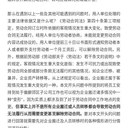
那么在遇到以上一些及其他可能遇到的问题时，用人单位处理的
主要法律依据又是什么呢？《劳动合同法》第四十条第三项规
定，劳动合同订立时所依据的客观情况发生重大变化，致使劳动
合同无法履行，经用人单位与劳动者协商，未能就变更劳动合同
内容达成协议的，用人单位提前三十日以书面形式通知劳动者本
人或者额外支付劳动者一个月工资后，可以解除劳动合同。另
外，根据前劳动部《劳动部关于〈劳动法〉若干条文的说明》中
的规定，客观情况发生重大变化是指：发生不可抗力或出现致使
劳动合同全部或部分条款无法履行的其他情况，如企业迁移、被
兼并、企业资产转移等。从上述规定可以看出，企业搬迁属于客
观情况发生重大变化的一种，本文开头问题中所提到的将员工安
排到处于偏僻郊区子公司工作也可以视为企业搬迁诸多情况中一
种"变形"，因为实质上都涉及到了对于劳动合同中工作地点的变
更。
但事实上并不是所有企业搬迁或人员转移都会导致劳动合同
无法履行从而需要变更甚至解除劳动合同。
要对本文开头的问题
进行回答就需要先对企业搬迁及人员转移时的各种情形进行分情
况进行分析：