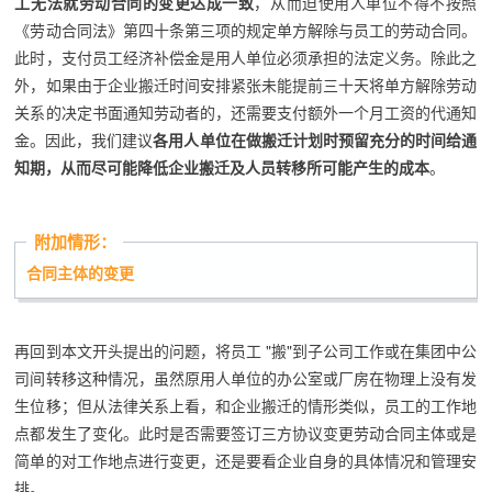
工无法就劳动合同的变更达成一致
，从而迫使用人单位不得不按照
《劳动合同法》第四十条第三项的规定单方解除与员工的劳动合同。
此时，支付员工经济补偿金是用人单位必须承担的法定义务。除此之
外，如果由于企业搬迁时间安排紧张未能提前三十天将单方解除劳动
关系的决定书面通知劳动者的，还需要支付额外一个月工资的代通知
金。因此，我们建议
各
用人单位在做搬迁计划时预留充分的时间给通
知期，从而尽可能降低企业搬迁及人员转移所可能产生的成本
。
附加情形：
合同主体的变更
再回到本文开头提出的问题，将员工 "搬"到子公司工作或在集团中公
司间转移这种情况，虽然原用人单位的办公室或厂房在物理上没有发
生位移；但从法律关系上看，和企业搬迁的情形类似，员工的工作地
点都发生了变化。此时是否需要签订三方协议变更劳动合同主体或是
简单的对工作地点进行变更，还是要看企业自身的具体情况和管理安
排。