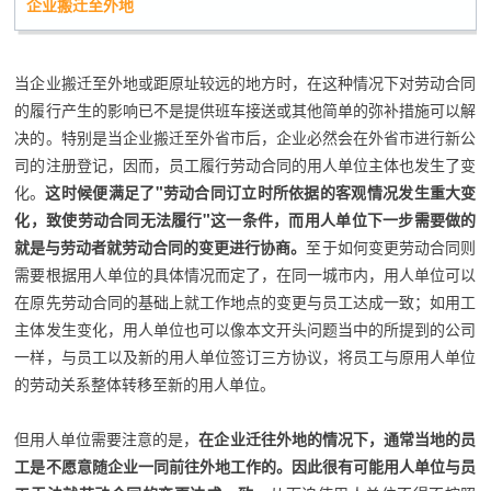
企业搬迁至外地
当企业搬迁至外地或距原址较远的地方时，在这种情况下对劳动合同
的履行产生的影响已不是提供班车接送或其他简单的弥补措施可以解
决的。特别是当企业搬迁至外省市后，企业必然会在外省市进行新公
司的注册登记，因而，员工履行劳动合同的用人单位主体也发生了变
化。
这时候便满足了"劳动合同订立时所依据的客观情况发生重大变
化，致使劳动合同无法履行"这一条件，而用人单位下一步需要做的
就是与劳动者就劳动合同的变更进行协商。
至于如何变更劳动合同则
需要根据用人单位的具体情况而定了，在同一城市内，用人单位可以
在原先劳动合同的基础上就工作地点的变更与员工达成一致；如用工
主体发生变化，用人单位也可以像本文开头问题当中的所提到的公司
一样，与员工以及新的用人单位签订三方协议，将员工与原用人单位
的劳动关系整体转移至新的用人单位。
但用人单位需要注意的是，
在企业迁往外地的情况下，通常当地的员
工是不愿意随企业一同前往外地工作的。因此很有可能用人单位与员