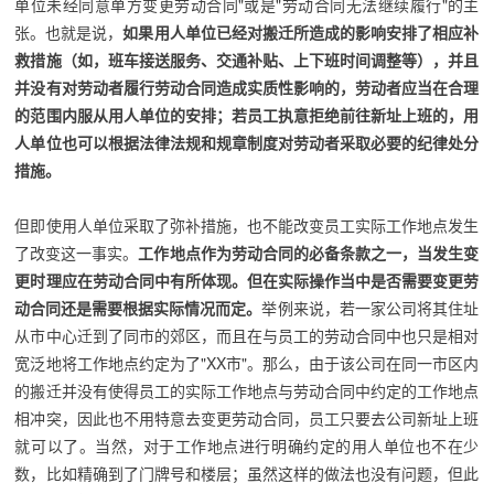
单位未经同意单方变更劳动合同"或是"劳动合同无法继续履行"的主
张。也就是说，
如果用人单位已经对搬迁所造成的影响安排了相应补
救措施（如，班车接送服务、交通补贴、上下班时间调整等），并且
并没有对劳动者履行劳动合同造成实质性影响的，劳动者应当在合理
的范围内服从用人单位的安排；若员工执意拒绝前往新址上班的，用
人单位也可以根据法律法规和规章制度对劳动者采取必要的纪律处分
措施。
但即使用人单位采取了弥补措施，也不能改变员工实际工作地点发生
了改变这一事实。
工作地点作为劳动合同的必备条款之一，当发生变
更时理应在劳动合同中有所体现。但在实际操作当中是否需要变更劳
动合同还是需要根据实际情况而定。
举例来说，若一家公司将其住址
从市中心迁到了同市的郊区，而且在与员工的劳动合同中也只是相对
宽泛地将工作地点约定为了"XX市"。那么，由于该公司在同一市区内
的搬迁并没有使得员工的实际工作地点与劳动合同中约定的工作地点
相冲突，因此也不用特意去变更劳动合同，员工只要去公司新址上班
就可以了。当然，对于工作地点进行明确约定的用人单位也不在少
数，比如精确到了门牌号和楼层；虽然这样的做法也没有问题，但此