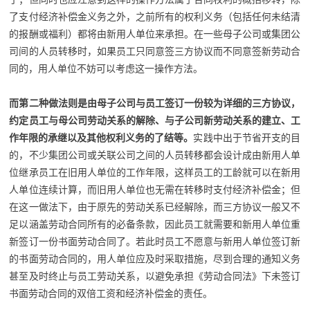
了支付经济补偿金义务之外，之前所有的权利义务（包括任何未结清
的报酬或福利）都将由新用人单位来承担。在一些母子公司或集团公
司间的人员转移时，如果员工只同意签三方协议而不同意签新劳动合
同的，用人单位不妨可以考虑这一操作方法。
而第二种做法则是由母子公司与员工签订一份较为详细的三方协议，
约定员工与母公司劳动关系的解除、与子公司新劳动关系的建立、工
作年限的承继以及其他权利义务的了结等。
实践中出于节省开支的目
的，不少集团公司或关联公司之间的人员转移都会设计成由新用人单
位继承员工在旧用人单位的工作年限，这样员工的工龄就可以在新用
人单位连续计算，而旧用人单位也无需在转移时支付经济补偿金；但
在这一做法下，由于原先的劳动关系已经解除，而三方协议一般又不
足以涵盖劳动合同所有的必备条款，因此员工就需要和新用人单位重
新签订一份书面劳动合同了。若此时员工不愿意与新用人单位签订新
的书面劳动合同的，用人单位应及时采取措施，尽到合理的通知义务
甚至及时终止与员工劳动关系，以避免承担《劳动合同法》下未签订
书面劳动合同的双倍工资和经济补偿金的责任。