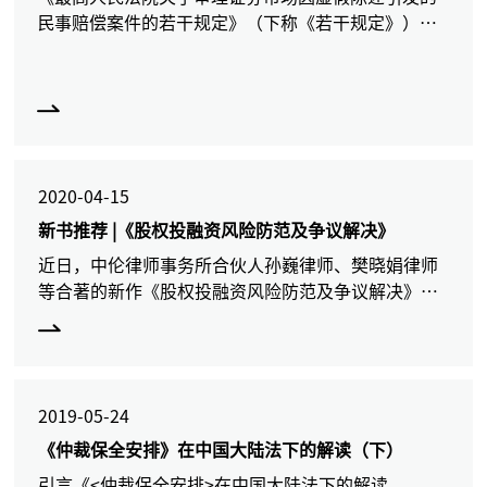
民事赔偿案件的若干规定》（下称《若干规定》）施
行已近二十年，随着证券市场的发展和人民法院审理
证券虚假陈述民事赔偿案件经验的积累，修改司法解
释愈发必要。系列
2020-04-15
新书推荐 |《股权投融资风险防范及争议解决》
近日，中伦律师事务所合伙人孙巍律师、樊晓娟律师
等合著的新作《股权投融资风险防范及争议解决》已
由法律出版社出版发行。本书作者深耕法律一线，在
股权投融资领域拥有丰富的理论知识和实务经验。孙
巍律师主要从事争
2019-05-24
《仲裁保全安排》在中国大陆法下的解读（下）
引言《<仲裁保全安排>在中国大陆法下的解读