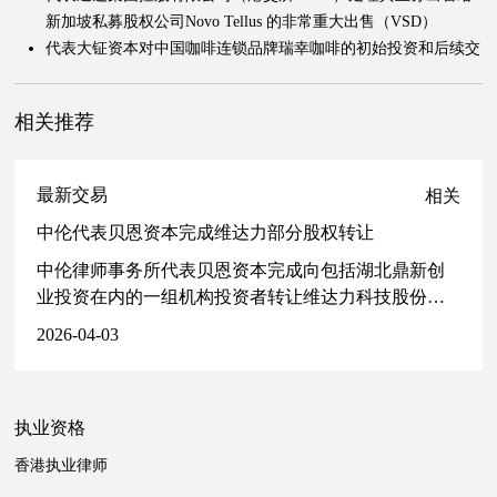
新加坡私募股权公司Novo Tellus 的非常重大出售（VSD）
代表大钲资本对中国咖啡连锁品牌瑞幸咖啡的初始投资和后续交
易
代表华平投资处理其对珠海万达商业管理的投资提供咨询，珠海
相关推荐
万达商业管理是大连万达集团的商业物业管理单位
代表红杉中国基础设施基金处理其通过购买2亿美元、0.25%的
2029年到期的可转换优先票据对万国数据控股有限公司（纳斯达
最新交易
相关
克：GDS；港交所：9698）的投资
中伦代表贝恩资本完成维达力部分股权转让
代表橡树资本管理处理处理其对顺丰控股有限公司、华润饮料
（控股）有限公司和中国旅游集团中免股份有限公司在香港交易
中伦律师事务所代表贝恩资本完成向包括湖北鼎新创
所上市的基石投资
业投资在内的一组机构投资者转让维达力科技股份有
代表橡树资本管理处理泰国人寿保险（Thai Life Insurance）在泰
限公司（“维达力”）18%股权。
2026-04-03
国证券交易所以371亿泰铢（约10亿美元）上市时对其进行基石
投资的事宜
代表安宏资本处理其收购舒达中国及随后与金可儿中国的合并及
成立AI Dream（中国领先的品牌睡眠解决方案提供商）
执业资格
代表高瓴资本处理其对LifeStyles 和微创CRM 的投资
香港执业律师
代表EQT Partners 及其投资组合公司GPA Global 处理GPA Global