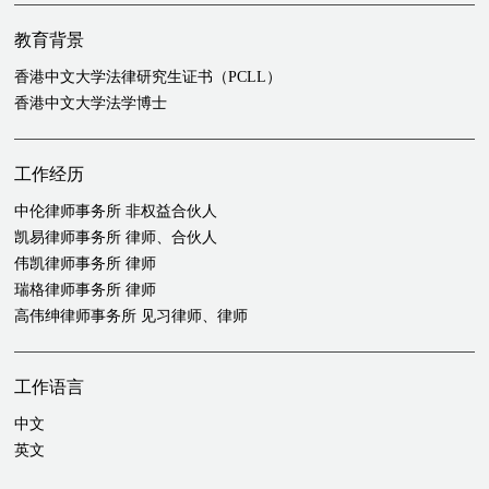
对美国印刷和包装公司Hub Folding Box 的追加收购
代表高盛Principal Investment Area 的投资组合公司Icon Group 收
教育背景
购香港肿瘤诊所SunTech Medical Group
香港中文大学法律研究生证书（PCLL）
代表中信农业基金管理有限公司以约11亿美元收购陶氏化学公司
香港中文大学法学博士
（The Dow Chemical Company）的巴西玉米种子业务
代表中信银行股份有限公司及其联合投资者收购哈萨克斯坦领先
金融服务集团JSC "Halyk Bank"持有的JSC "Altyn Bank" 60%股权
工作经历
代表中粮国际有限公司（COFCO International Limited，中粮集
中伦律师事务所 非权益合伙人
团的子公司）处理其与国际金融投资者财团的战略合作中提供股
凯易律师事务所 律师、合伙人
权融资，用于收购Nidera Capital B.V. 49%的股权（2017 年）及
伟凯律师事务所 律师
Noble Agri Limited 49%的股权（2016 年）
瑞格律师事务所 律师
代表中粮集团处理中国投资公司（2015 年和2017 年）对中粮国
高伟绅律师事务所 见习律师、律师
际农业业务平台的投资
代表多位投资者（包括Coatue Management、DST Global、CMC
Capital Partners 和阿里巴巴）处理其在中国的多项少数股权投资
工作语言
中文
英文