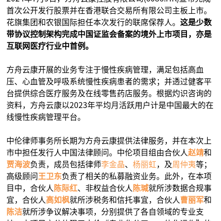
首次公开发行股票并在香港联合交易所有限公司主板上市。
花旗集团和农银国际担任本次发行的联席保荐人。
这是少数
带协议控制架构完成中国证监会备案的境外上市项目，亦是
互联网医疗行业中首例。
方舟云康开展的业务专注于慢性疾病管理，满足包括高血
压、心血管及呼吸系统慢性疾病患者的需求；并透过健客平
台提供综合医疗服务及在线零售药店服务。根据灼识咨询的
资料，方舟云康以2023年平均月活跃用户计是中国最大的在
线慢性疾病管理平台。
中伦律师事务所长期为方舟云康提供法律服务，并在本次上
市中担任发行人中国法律顾问。中伦项目组由合伙人
赵靖
和
贾海波
负责，成员包括律师
李金晶
、
杨丽虹
，及
周仲夷
等；
高级顾问
王卫东
负责了相关的私募融资业务。此外，在本项
目中，合伙人
陈际红
、非权益合伙人
陈瑊
就所涉数据合规事
宜，合伙人
高如枫
就所涉税务和信托事宜，合伙人
曹丽军
和
陈洁
就所涉争议解决事项，分别提供了各自领域的专业支