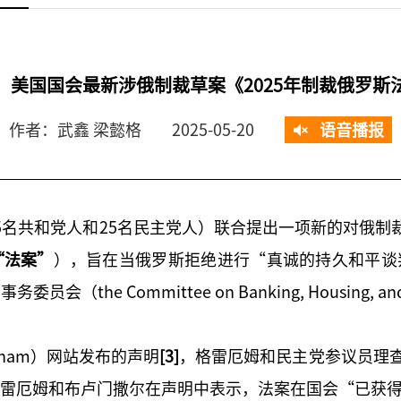
：美国国会最新涉俄制裁草案《2025年制裁俄罗斯
作者：武鑫 梁懿格
2025-05-20
语音播报
5名共和党人和25名民主党人）联合提出一项新的对俄制裁法
“法案”
），旨在当俄罗斯拒绝进行“真诚的持久和平谈
 Committee on Banking, Housing, and U
raham）网站发布的声明
[3]
，格雷厄姆和民主党参议员理查德·布
格雷厄姆和布卢门撒尔在声明中表示，法案在国会“已获