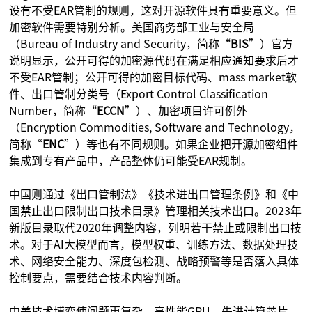
设有不受EAR管制的规则，这对开源软件具有重要意义。但
加密软件需要特别分析。美国商务部工业与安全局
（Bureau of Industry and Security，简称“
BIS
”）官方
说明显示，公开可得的加密源代码在满足相应通知要求后才
不受EAR管制；公开可得的加密目标代码、mass market软
件、出口管制分类号（Export Control Classification
Number，简称“
ECCN
”）、加密项目许可例外
（Encryption Commodities, Software and Technology，
简称“
ENC
”）等也有不同规则。如果企业把开源加密组件
集成到专有产品中，产品整体仍可能受EAR规制。
中国则通过《出口管制法》《技术进出口管理条例》和《中
国禁止出口限制出口技术目录》管理相关技术出口。2023年
新版目录取代2020年调整内容，列明若干禁止或限制出口技
术。对于AI大模型而言，模型权重、训练方法、数据处理技
术、网络安全能力、深度包检测、战略预警等是否落入具体
控制要点，需要结合技术内容判断。
中美技术博弈使问题更复杂。高性能GPU、先进计算芯片、