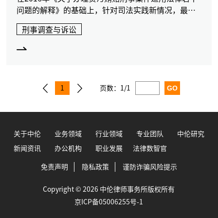
问题的解释》的基础上，针对司法实践新情况，最高
人民法院、最高人民检察院联合发布新规，进一步完
刑事调查与诉讼
善了腐败犯罪相关规定，本文将对新规进行整体解
读。
1
页数：
1/1
关于中伦
业务领域
行业领域
专业团队
中伦研究
新闻资讯
办公机构
职业发展
法律数智官
免责声明
隐私政策
谨防诈骗风险提示
Copyright © 2026 中伦律师事务所版权所有
京ICP备05006255号-1