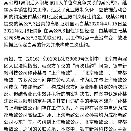
某公司1离职后入职与该用人单位有竞争关系的某公司2，继
续从事销售相关工作，违反了竞业限制义务，应依据劳动合
同的约定支付某公司1违反竞业限制义务违约金。现某公司1
提交的某公司3出具的离职证明显示白某2020年4月15日至
2021年2月8日期间在某公司3担任销售经理，白某则主张某
公司3与某公司2是关联公司，其工作地点一直没有变，故法
院据此认定白某的行为并未构成二次违约。
再如，在（2016）京0108民初39089号案例中，北京市海淀
区人民法院指出，就双方争议的“再次违约”问题，银丰新
融科技公司称孙某与“上海新致”、“北京新致”、“成都
新致”等多家公司间存在劳动关系，作为股东与上海新致公
司成立“成都新致”，构成对双方间竞业限制约定的再次违
反。但结合业已生效并执行的前案判决书，前案中认定孙某
违反竞业限制约定并判决其支付违约金的事实基础为“孙某
与上海新致公司间存在工作关系，孙某曾在另案中自述为成
都新致公司高级工程师，上海新致公司及孙某均为成都新致
公司股东”等。考虑到上海新致公司、北京新致公司、成都
新致公司之间的关联关系，本案中，银丰新融科技公司主张