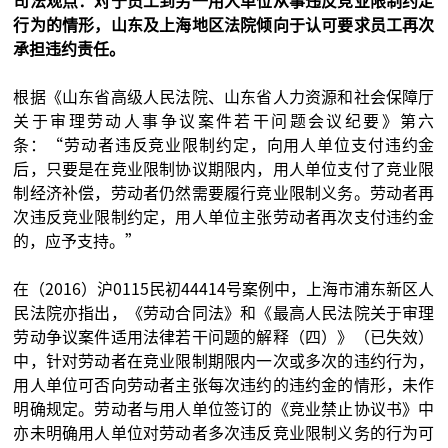
司法观点：对于员工到另一用人单位从事违反竞业限制约定
行为的情形，山东及上海地区法院倾向于认可要求员工再次
承担违约责任。
根据《山东省高级人民法院、山东省人力资源和社会保障厅
关于审理劳动人事争议案件若干问题会议纪要》第六
条：“劳动者违反竞业限制约定，向用人单位支付违约金
后，只要是在竞业限制协议期限内，用人单位支付了竞业限
制经济补偿，劳动者仍然需要履行竞业限制义务。劳动者再
次违反竞业限制约定，用人单位主张劳动者再次支付违约金
的，应予支持。”
在（2016）沪0115民初44414号案例中，上海市浦东新区人
民法院亦指出，《劳动合同法》和《最高人民法院关于审理
劳动争议案件适用法律若干问题的解释（四）》（已失效）
中，针对劳动者在竞业限制期限内一次或多次的违约行为，
用人单位可否向劳动者主张每次违约的违约金的情形，未作
明确规定。劳动者与用人单位签订的《竞业禁止协议书》中
亦未明确用人单位对劳动者多次违反竞业限制义务的行为可