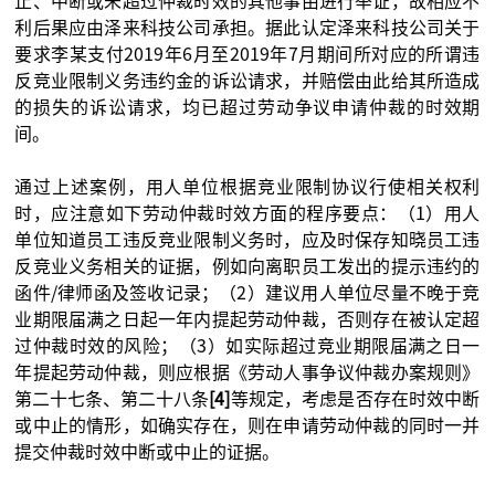
止、中断或未超过仲裁时效的其他事由进行举证，故相应不
利后果应由泽来科技公司承担。据此认定泽来科技公司关于
要求李某支付2019年6月至2019年7月期间所对应的所谓违
反竞业限制义务违约金的诉讼请求，并赔偿由此给其所造成
的损失的诉讼请求，均已超过劳动争议申请仲裁的时效期
间。
通过上述案例，用人单位根据竞业限制协议行使相关权利
时，应注意如下劳动仲裁时效方面的程序要点：（1）用人
单位知道员工违反竞业限制义务时，应及时保存知晓员工违
反竞业义务相关的证据，例如向离职员工发出的提示违约的
函件/律师函及签收记录；（2）建议用人单位尽量不晚于竞
业期限届满之日起一年内提起劳动仲裁，否则存在被认定超
过仲裁时效的风险；（3）如实际超过竞业期限届满之日一
年提起劳动仲裁，则应根据《劳动人事争议仲裁办案规则》
第二十七条、第二十八条
[4]
等规定，考虑是否存在时效中断
或中止的情形，如确实存在，则在申请劳动仲裁的同时一并
提交仲裁时效中断或中止的证据。