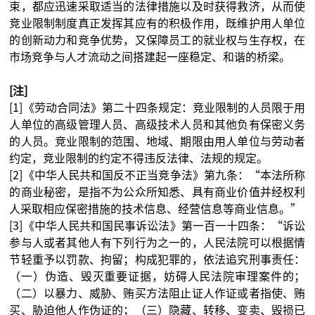
束，都应迅速采取适当的法律措施以及时获得救济，从而使
竞业限制制度真正发挥其应有的积极作用，既维护用人单位
的创新动力和竞争优势，又保障员工的就业权与生存权，在
市场竞争与人才流动之间搭建起一座稳定、和谐的桥梁。
[注]
[1]《劳动合同法》第二十四条规定：竞业限制的人员限于用
人单位的高级管理人员、高级技术人员和其他负有保密义务
的人员。竞业限制的范围、地域、期限由用人单位与劳动者
约定，竞业限制的约定不得违反法律、法规的规定。
[2]《中华人民共和国反不正当竞争法》第九条：“本法所称
的商业秘密，是指不为公众所知悉、具有商业价值并经权利
人采取相应保密措施的技术信息、经营信息等商业信息。”
[3]《中华人民共和国民事诉讼法》第一百一十四条：“诉讼
参与人或者其他人有下列行为之一的，人民法院可以根据情
节轻重予以罚款、拘留；构成犯罪的，依法追究刑事责任：
（一）伪造、毁灭重要证据，妨碍人民法院审理案件的；
（二）以暴力、威胁、贿买方法阻止证人作证或者指使、贿
买、胁迫他人作伪证的；（三）隐藏、转移、变卖、毁损已