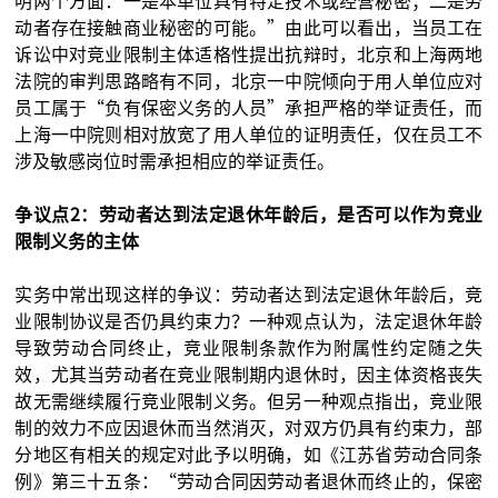
明两个方面：一是本单位具有特定技术或经营秘密；二是劳
动者存在接触商业秘密的可能。”由此可以看出，当员工在
诉讼中对竞业限制主体适格性提出抗辩时，北京和上海两地
法院的审判思路略有不同，北京一中院倾向于用人单位应对
员工属于“负有保密义务的人员”承担严格的举证责任，而
上海一中院则相对放宽了用人单位的证明责任，仅在员工不
涉及敏感岗位时需承担相应的举证责任。
争议点2：劳动者达到法定退休年龄后，是否可以作为竞业
限制义务的主体
实务中常出现这样的争议：劳动者达到法定退休年龄后，竞
业限制协议是否仍具约束力？一种观点认为，法定退休年龄
导致劳动合同终止，竞业限制条款作为附属性约定随之失
效，尤其当劳动者在竞业限制期内退休时，因主体资格丧失
故无需继续履行竞业限制义务。但另一种观点指出，竞业限
制的效力不应因退休而当然消灭，对双方仍具有约束力，部
分地区有相关的规定对此予以明确，如《江苏省劳动合同条
例》第三十五条：“劳动合同因劳动者退休而终止的，保密