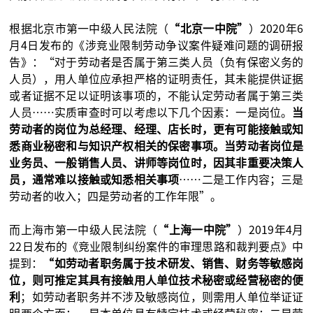
根据北京市第一中级人民法院（
“北京一中院”
）2020年6
月4日发布的《涉竞业限制劳动争议案件疑难问题的调研报
告》：“对于劳动者是否属于第三类人员（负有保密义务的
人员），用人单位应承担严格的证明责任，其未能提供证据
或者证据不足以证明该事项的，不能认定劳动者属于第三类
人员……实质审查时可以考虑以下几个因素：一是岗位。
当
劳动者的岗位为总经理、经理、店长时，更有可能接触或知
悉商业秘密和与知识产权相关的保密事项。当劳动者岗位是
业务员、一般销售人员、讲师等岗位时，因其非重要决策人
员，通常难以接触或知悉相关事项
……二是工作内容；三是
劳动者的收入；四是劳动者的工作年限”。
而上海市第一中级人民法院（
“上海一中院”
）2019年4月
22日发布的《竞业限制纠纷案件的审理思路和裁判要点》中
提到：
“如劳动者职务属于技术研发、销售、财务等敏感岗
位，则可推定其具有接触用人单位技术秘密或经营秘密的便
利
；如劳动者职务并不涉及敏感岗位，则需用人单位举证证