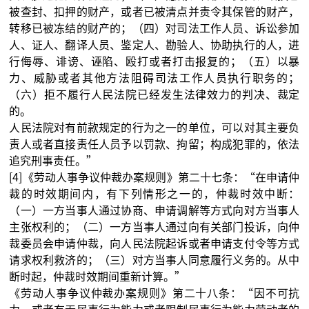
被查封、扣押的财产，或者已被清点并责令其保管的财产，
转移已被冻结的财产的；（四）对司法工作人员、诉讼参加
人、证人、翻译人员、鉴定人、勘验人、协助执行的人，进
行侮辱、诽谤、诬陷、殴打或者打击报复的；（五）以暴
力、威胁或者其他方法阻碍司法工作人员执行职务的；
（六）拒不履行人民法院已经发生法律效力的判决、裁定
的。
人民法院对有前款规定的行为之一的单位，可以对其主要负
责人或者直接责任人员予以罚款、拘留；构成犯罪的，依法
追究刑事责任。”
[4]《劳动人事争议仲裁办案规则》第二十七条：“在申请仲
裁的时效期间内，有下列情形之一的，仲裁时效中断：
（一）一方当事人通过协商、申请调解等方式向对方当事人
主张权利的；（二）一方当事人通过向有关部门投诉，向仲
裁委员会申请仲裁，向人民法院起诉或者申请支付令等方式
请求权利救济的；（三）对方当事人同意履行义务的。从中
断时起，仲裁时效期间重新计算。”
《劳动人事争议仲裁办案规则》第二十八条：“因不可抗