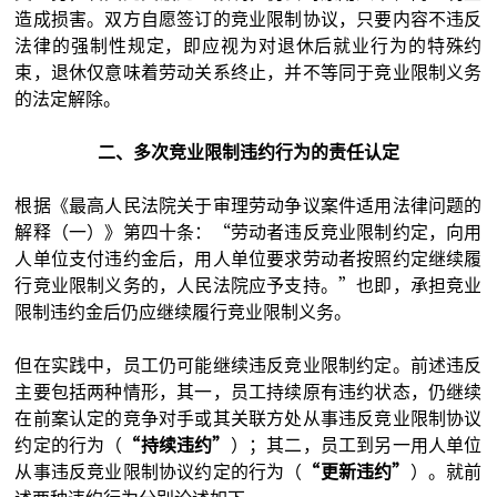
造成损害。双方自愿签订的竞业限制协议，只要内容不违反
法律的强制性规定，即应视为对退休后就业行为的特殊约
束，退休仅意味着劳动关系终止，并不等同于竞业限制义务
的法定解除。
二、多次竞业限制违约行为的责任认定
根据《最高人民法院关于审理劳动争议案件适用法律问题的
解释（一）》第四十条：“劳动者违反竞业限制约定，向用
人单位支付违约金后，用人单位要求劳动者按照约定继续履
行竞业限制义务的，人民法院应予支持。”也即，承担竞业
限制违约金后仍应继续履行竞业限制义务。
但在实践中，员工仍可能继续违反竞业限制约定。前述违反
主要包括两种情形，其一，员工持续原有违约状态，仍继续
在前案认定的竞争对手或其关联方处从事违反竞业限制协议
约定的行为（
“持续违约”
）；其二，员工到另一用人单位
从事违反竞业限制协议约定的行为（
“更新违约”
）。就前