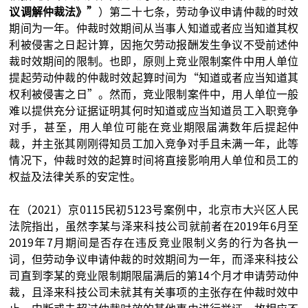
议调解仲裁法》”
）第二十七条，劳动争议申请仲裁的时效
期间为一年。仲裁时效期间从当事人知道或者应当知道其权
利被侵害之日起计算，因拖欠劳动报酬发生争议不受前述仲
裁时效期间的限制。也即，原则上竞业限制案件中用人单位
提起劳动仲裁的仲裁时效起算时间为“知道或者应当知道其
权利被侵害之日”。然而，竞业限制案件中，用人单位一般
难以提供充分证据证明其何时知道或应当知道员工入职竞争
对手，甚至，用人单位可能在竞业期限届满数年后提起仲
裁，并主张其刚刚得知员工加入竞争对手且未满一年，此等
情况下，仲裁时效的起算时间将直接影响用人单位和员工的
权益及法律关系的安定性。
在（2021）京0115民初5123号案例中，北京市大兴区人民
法院指出，虽然李某与泽来科技公司就前者在2019年6月至
2019年7月期间是否存在违反竞业限制义务的行为各执一
词，但劳动争议申请仲裁的时效期间为一年，而泽来科技公
司直到李某的竞业限制期限届满后的第14个月才申请劳动仲
裁，且泽来科技公司未就其有关事项的主张存在仲裁时效中