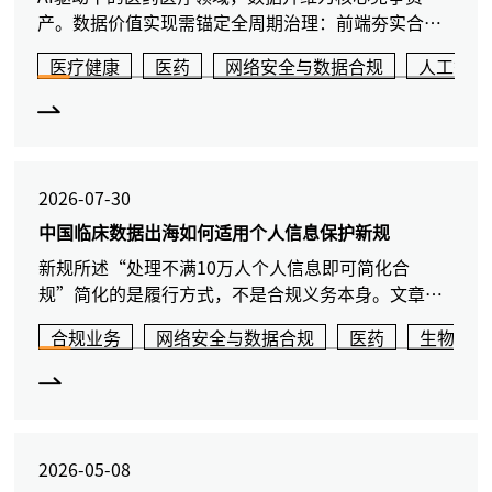
产。数据价值实现需锚定全周期治理：前端夯实合规
基础，中端商业秘密、专利和竞争法构筑权益护城
医疗健康
医药
网络安全与数据合规
人工智能
河，后端精细合同设计驱动价值转化。企业应注重法
律、技术与商业协同，方能在数据要素化浪潮中确立
竞争优势。
2026-07-30
中国临床数据出海如何适用个人信息保护新规
新规所述“处理不满10万人个人信息即可简化合
规”简化的是履行方式，不是合规义务本身。文章从
小型个人信息处理者的认定、敏感个人信息保护、出
合规业务
网络安全与数据合规
医药
生物科技
境路径豁免等角度，分析生物医药企业对新规的实际
适用空间。
2026-05-08