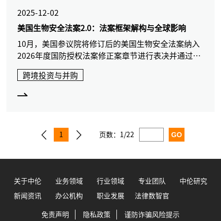
2025-12-02
美国生物安全法案2.0：法案框架解构与全球影响
10月，美国参议院将修订后的美国生物安全法案纳入
2026年度国防授权法案修正案章节进行表决并通过。
本文将围绕美国生物安全法的核心框架与潜在影响展
跨境投资与并购
开介绍。该法后续仍需经美国众议院立法流程通过，
并由总统签署后方可正式成为生效法律。
1
页数：
1/22
关于中伦
业务领域
行业领域
专业团队
中伦研究
新闻资讯
办公机构
职业发展
法律数智官
免责声明
隐私政策
谨防诈骗风险提示