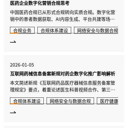
医药企业数字化营销合规思考
中国医药合规已从形式合规转向实质合规。数字化营
销中的患者数据获取、AI内容生成、平台共建等场景
同时触发反商业贿赂、广告监管、个人信息保护等多
合规业务
合规体系建设
网络安全与数据合规
重规则。本文分析各场景风险，提出企业应在专业人
士指导下完成场景盘点、数据流梳理与证据结构设
计。
2026-01-05
互联网药械信息备案新规对药企数字化推广影响解析
本文简述新规《互联网药品医疗器械信息服务备案管
理规定》要点，着重论述医生科普视频合作、第三方
平台推广、电商直播等场景中信息传播与广告发布边
合规体系建设
网络安全与数据合规
医疗健康
界，为企业通过互联网为用户提供药品医疗器械信息
服务提供指引。