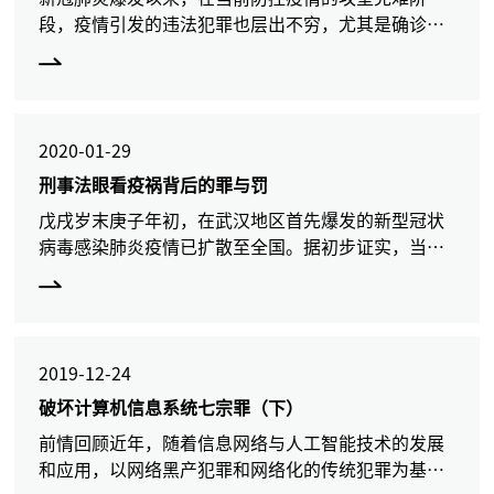
段，疫情引发的违法犯罪也层出不穷，尤其是确诊或
者疑似新冠肺炎患者因拒绝隔离等而进入公共场所造
成病毒传播的情形大量出现（如山东潍坊一患者故意
隐瞒旅行史和接触史
2020-01-29
刑事法眼看疫祸背后的罪与罚
戊戌岁末庚子年初，在武汉地区首先爆发的新型冠状
病毒感染肺炎疫情已扩散至全国。据初步证实，当前
肆虐的新型冠状病毒来源于武汉华南海鲜市场，目前
病毒宿主尚不明确。面对来势汹汹的疫情，全国各地
一级应急响应机制
2019-12-24
破坏计算机信息系统七宗罪（下）
前情回顾近年，随着信息网络与人工智能技术的发展
和应用，以网络黑产犯罪和网络化的传统犯罪为基本