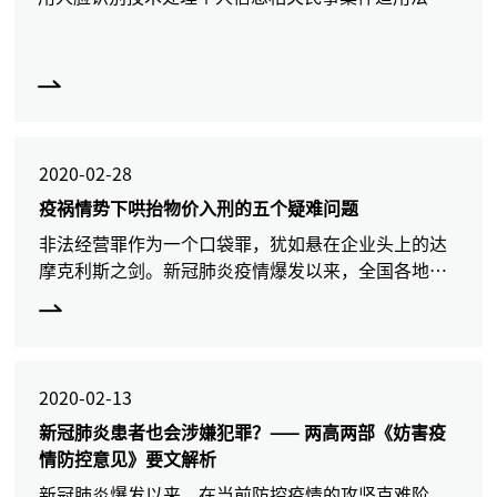
若干问题的规定》（以下简称《民事规定》）等法规
的颁布或施行，保障个人信息安全、保护人民群
众‘人脸
2020-02-28
疫祸情势下哄抬物价入刑的五个疑难问题
非法经营罪作为一个口袋罪，犹如悬在企业头上的达
摩克利斯之剑。新冠肺炎疫情爆发以来，全国各地市
场监管机构都已查处了哄抬物价违法案件，其中多起
以涉嫌非法经营罪移送公安机关立案侦查（截止2月
25日，全国检察
2020-02-13
新冠肺炎患者也会涉嫌犯罪？—— 两高两部《妨害疫
情防控意见》要文解析
新冠肺炎爆发以来，在当前防控疫情的攻坚克难阶