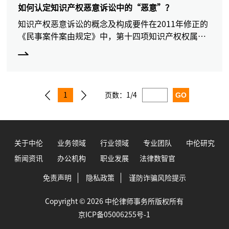
如何认定知识产权恶意诉讼中的“恶意”？
知识产权恶意诉讼的概念及构成要件在2011年修正的
《民事案件案由规定》中，第十四项知识产权权属、
侵权纠纷下新增了三级案由因恶意提起知识产权诉讼
损害责任纠纷。关于知识产权恶意诉讼的概念，虽没
有法律明
1
页数：
1/4
关于中伦
业务领域
行业领域
专业团队
中伦研究
新闻资讯
办公机构
职业发展
法律数智官
免责声明
隐私政策
谨防诈骗风险提示
Copyright © 2026 中伦律师事务所版权所有
京ICP备05006255号-1