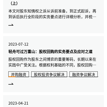
（上）
本文对股东知情权之诉从诉前准备，到正式起诉，再
到诉后执行全阶段的实务要点进行详细分析，并梳理
总结出近年法院审理该类案件的裁判思路，为读者提
出稳妥可行的应对建议。
2023-07-12
轻舟可过万重山：股权回购的实务要点及应对之道
股权回购作为股东之间博弈的重要筹码，长期以来在
实践中广受关注。根据权利基础的不同，股权回购分
为以《公司法》第74条为依据的法定回购，和以股东
并购融资
股权投资争议解决
融资争议解决
公
与公司间协议为依据的约定回购。本文对两类回购的
要点进行分析，
2023-04-21